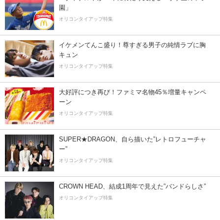
園」
オリコンタイアップ特集
イケメンてんこ盛り！尊すぎる男子の純情ラブに胸
キュン
オリコンタイアップ特集
大好評につき再び！ファミマ名物45％増量キャンペ
ーン
オリコンタイアップ特集
SUPER★DRAGON、自ら描いた”レトロフューチャ
ー”
オリコンタイアップ特集
CROWN HEAD、結成1周年で見えた”バンドらしさ”
オリコンタイアップ特集