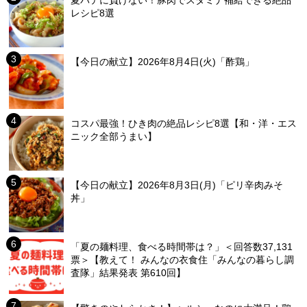
夏バテに負けない！豚肉でスタミナ補給できる絶品
レシピ8選
【今日の献立】2026年8月4日(火)「酢鶏」
コスパ最強！ひき肉の絶品レシピ8選【和・洋・エス
ニック全部うまい】
【今日の献立】2026年8月3日(月)「ピリ辛肉みそ
丼」
「夏の麺料理、食べる時間帯は？」＜回答数37,131
票＞【教えて！ みんなの衣食住「みんなの暮らし調
査隊」結果発表 第610回】