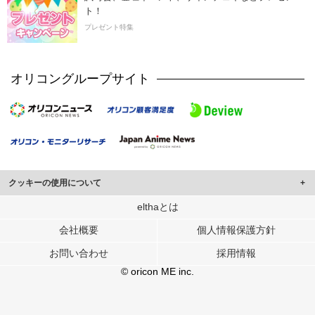
ト！
プレゼント特集
オリコングループサイト
クッキーの使用について
このサイトでは Cookie を使用して、ユーザーに合わせたコンテンツや広告の
elthaとは
表示、ソーシャル メディア機能の提供、広告の表示回数やクリック数の測定を
会社概要
個人情報保護方針
行っています。
また、ユーザーによるサイトの利用状況についても情報を収集し、ソーシャル
お問い合わせ
採用情報
メディアや広告配信、データ解析の各パートナーに提供しています。
各パートナーは、この情報とユーザーが各パートナーに提供した他の情報や、
© oricon ME inc.
ユーザーが各パートナーのサービスを使用したときに収集した他の情報を組み
合わせて使用することがあります。