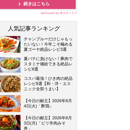
続きはこちら
sponsored by 求人ボックス
人気記事ランキング
チャンプルーだけじゃもっ
たいない！今年こそ極める
夏ゴーヤ絶品レシピ3選
夏バテに負けない！豚肉で
スタミナ補給できる絶品レ
シピ8選
コスパ最強！ひき肉の絶品
レシピ8選【和・洋・エス
ニック全部うまい】
【今日の献立】2026年8月
4日(火)「酢鶏」
【今日の献立】2026年8月
3日(月)「ピリ辛肉みそ
丼」