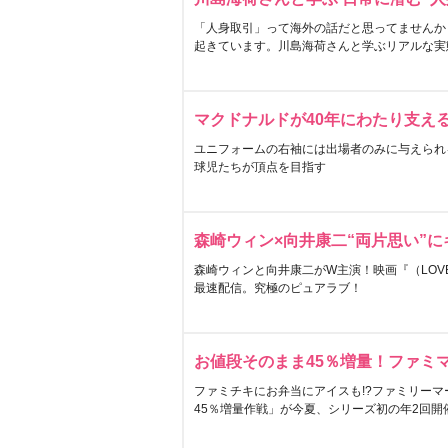
「人身取引」って海外の話だと思ってませんか
起きています。川島海荷さんと学ぶリアルな実
マクドナルドが40年にわたり支え
ユニフォームの右袖には出場者のみに与えられ
球児たちが頂点を目指す
森崎ウィン×向井康二“両片思い”
森崎ウィンと向井康二がW主演！映画『（LOVE S
最速配信。究極のピュアラブ！
お値段そのまま45％増量！ファミ
ファミチキにお弁当にアイスも!?ファミリーマ
45％増量作戦」が今夏、シリーズ初の年2回開