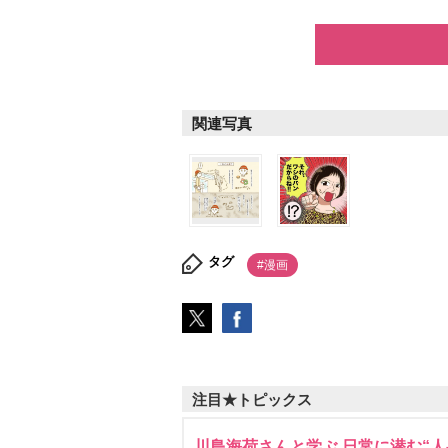
関連写真
タグ
#漫画
注目★トピックス
川島海荷さんと学ぶ 日常に潜む“人