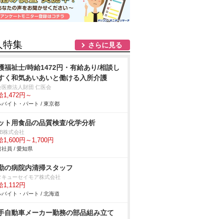
人特集
さらに見る
護福祉士/時給1472円・有給あり/相談し
く和気あいあいと働ける入所介護
会医療法人財団 仁医会
1,472円～
バイト・パート / 東京都
ット用食品の品質検査/化学分析
DB株式会社
1,600円～1,700円
社員 / 愛知県
勤の病院内清掃スタッフ
タキューセイモア株式会社
1,112円
バイト・パート / 北海道
手自動車メーカー勤務の部品組み立て