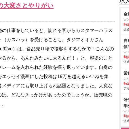
求
の大変さとやりがい
金
W
時給
派遣
の仕事をしていると、訪れる客からカスタマーハラス
ト（カスハラ）を受けることも。タジマオオカさん
自
価
pu92yu）は、食品売り場で接客をするなかで「こんなの
W
時給
べるから、あんたみたいに太るんだ！」と、容姿のこと
派遣
クレームを入れられた経験を振り返っています。自身の
歯
をエッセイ漫画にした投稿は19万を超えるいいねを集
み
時給
各メディアにも取り上げられ話題となりました。大変な
アル
のは、どんなきっかけがあったのでしょうか。販売職の
研
た。
学
W
時給
派遣