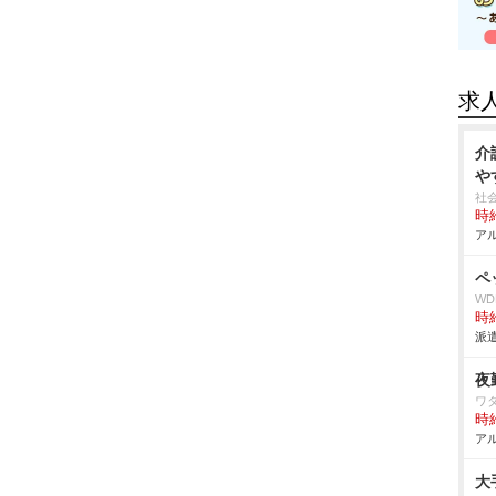
求
介
す
社
時給
アル
ペ
W
時給
派遣
夜
ワ
時給
アル
大