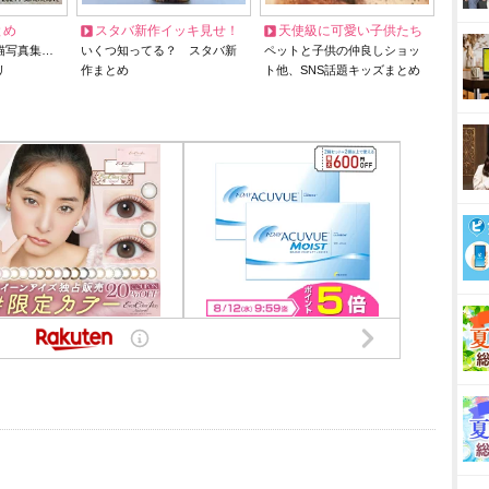
とめ
スタバ新作イッキ見せ！
天使級に可愛い子供たち
猫写真集…
いくつ知ってる？ スタバ新
ペットと子供の仲良しショッ
リ
作まとめ
ト他、SNS話題キッズまとめ