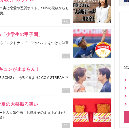
？実は恋愛や悪質ホスト、SNSの投稿からも
態。
る「小学生の甲子園」
る「マクドナルド・ワッペン」をつけて学童
登
にキュンが止まらん！
ONG）』が8／５よりJ:COM STREAMで
マ夏の大盤振る舞い
ートの人気企画「お値段そのまま おかわり
催！