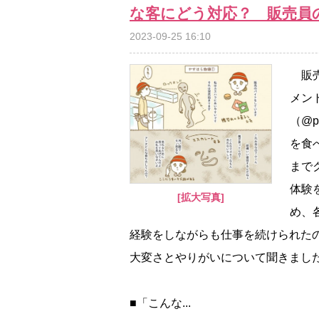
な客にどう対応？ 販売員
2023-09-25 16:10
販売
メン
（@
を食
まで
体験
[拡大写真]
め、
経験をしながらも仕事を続けられた
大変さとやりがいについて聞きまし
■「こんな...