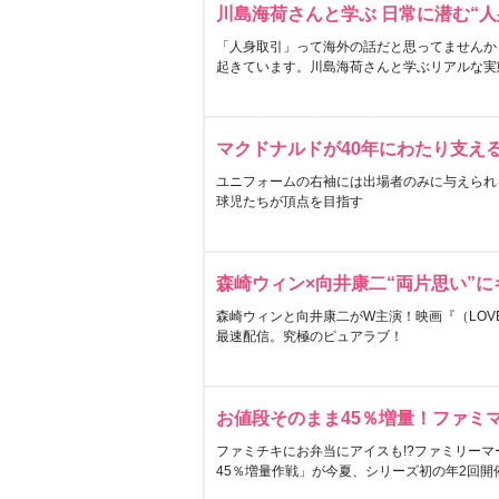
川島海荷さんと学ぶ 日常に潜む“人
「人身取引」って海外の話だと思ってませんか
起きています。川島海荷さんと学ぶリアルな実
マクドナルドが40年にわたり支え
ユニフォームの右袖には出場者のみに与えられ
球児たちが頂点を目指す
森崎ウィン×向井康二“両片思い”
森崎ウィンと向井康二がW主演！映画『（LOVE S
最速配信。究極のピュアラブ！
お値段そのまま45％増量！ファミ
ファミチキにお弁当にアイスも!?ファミリーマ
45％増量作戦」が今夏、シリーズ初の年2回開