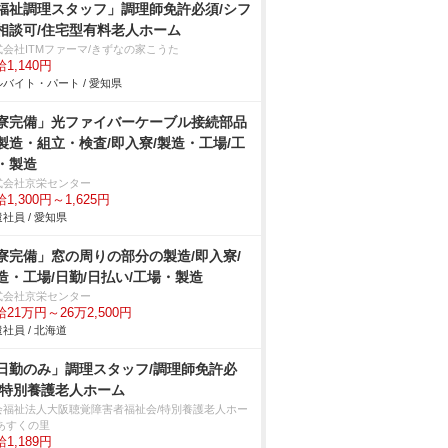
福祉調理スタッフ」調理師免許必須/シフ
相談可/住宅型有料老人ホーム
式会社ITMファーマ/きずなの家こうた
1,140円
バイト・パート / 愛知県
寮完備」光ファイバーケーブル接続部品
製造・組立・検査/即入寮/製造・工場/工
・製造
式会社京栄センター
1,300円～1,625円
社員 / 愛知県
寮完備」窓の周りの部分の製造/即入寮/
造・工場/日勤/日払い/工場・製造
式会社京栄センター
21万円～26万2,500円
社員 / 北海道
日勤のみ」調理スタッフ/調理師免許必
/特別養護老人ホーム
会福祉法人大阪聴覚障害者福祉会/特別養護老人ホー
 あすくの里
1,189円