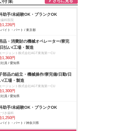
人特集
さらに見る
科助手/未経験OK・ブランクOK
泉歯科医院
1,226円
バイト・パート / 東京都
用品・消費財の機械オペレーター/寮完
/日払い/工場・製造
Tエージェント株式会社AGT東海第一CU
1,360円
社員 / 愛知県
子部品の組立・機械操作/寮完備/日勤/日
い/工場・製造
Tエージェント株式会社AGT東海第一CU
1,300円
社員 / 愛知県
科助手/未経験OK・ブランクOK
なづき歯科
1,250円
バイト・パート / 神奈川県