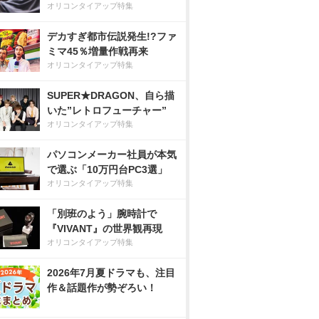
オリコンタイアップ特集
デカすぎ都市伝説発生!?ファ
ミマ45％増量作戦再来
オリコンタイアップ特集
SUPER★DRAGON、自ら描
いた”レトロフューチャー”
オリコンタイアップ特集
パソコンメーカー社員が本気
で選ぶ「10万円台PC3選」
オリコンタイアップ特集
「別班のよう」腕時計で
『VIVANT』の世界観再現
オリコンタイアップ特集
2026年7月夏ドラマも、注目
作＆話題作が勢ぞろい！