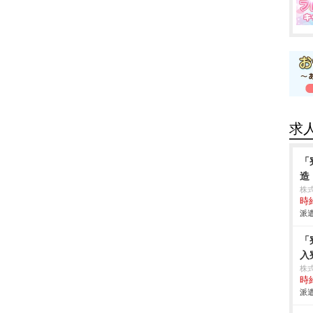
求
「
造
株
時給
派遣
「
入
株
時給
派遣