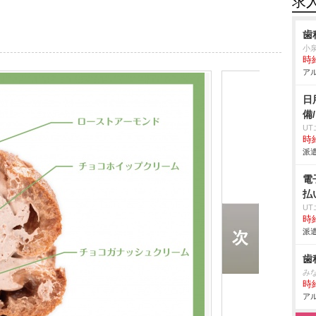
求
歯
小
時給
アル
日
備
U
時給
派遣
電
払
U
時給
派遣
歯
み
時給
アル