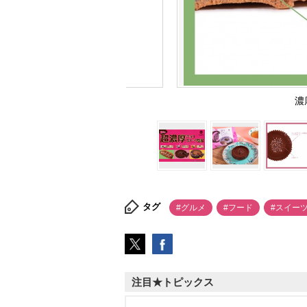
濃
タグ
#グルメ
#フード
#スイー
注目★トピックス