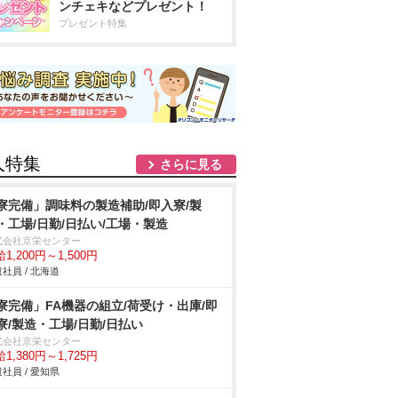
ンチェキなどプレゼント！
プレゼント特集
人特集
さらに見る
寮完備」調味料の製造補助/即入寮/製
・工場/日勤/日払い/工場・製造
式会社京栄センター
1,200円～1,500円
社員 / 北海道
寮完備」FA機器の組立/荷受け・出庫/即
寮/製造・工場/日勤/日払い
式会社京栄センター
1,380円～1,725円
社員 / 愛知県