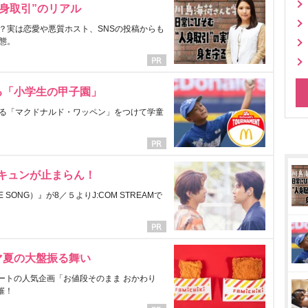
身取引”のリアル
？実は恋愛や悪質ホスト、SNSの投稿からも
態。
る「小学生の甲子園」
る「マクドナルド・ワッペン」をつけて学童
にキュンが止まらん！
ONG）』が8／５よりJ:COM STREAMで
マ夏の大盤振る舞い
ートの人気企画「お値段そのまま おかわり
催！