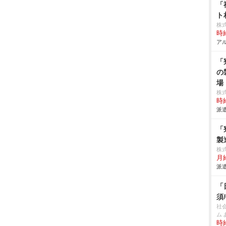
「
ト
株
時給
アル
「
の
場
株
時給
派遣
「
製
株
月給
派遣
「
須
社
ム
時給