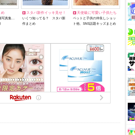
とめ
スタバ新作イッキ見せ！
天使級に可愛い子供たち
猫写真集…
いくつ知ってる？ スタバ新
ペットと子供の仲良しショッ
リ
作まとめ
ト他、SNS話題キッズまとめ