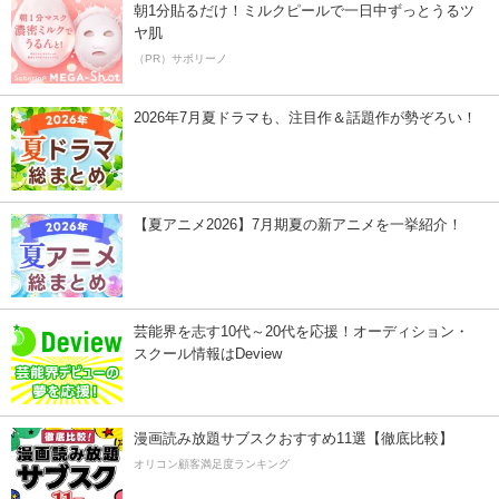
朝1分貼るだけ！ミルクピールで一日中ずっとうるツ
ヤ肌
（PR）サボリーノ
2026年7月夏ドラマも、注目作＆話題作が勢ぞろい！
【夏アニメ2026】7月期夏の新アニメを一挙紹介！
芸能界を志す10代～20代を応援！オーディション・
スクール情報はDeview
漫画読み放題サブスクおすすめ11選【徹底比較】
オリコン顧客満足度ランキング