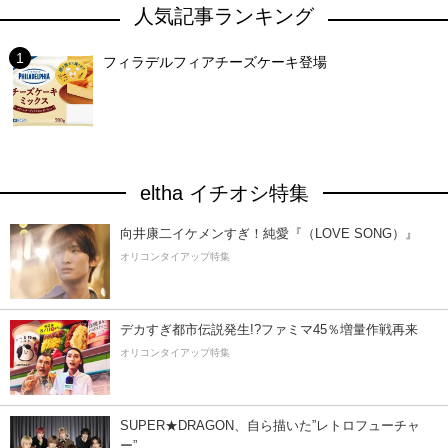
人気記事ランキング
フィラデルフィアチーズケーキ登場
eltha イチオシ特集
向井康二イケメンすぎ！純愛『（LOVE SONG）』
オリコンタイアップ特集
デカすぎ都市伝説発生!?ファミマ45％増量作戦再来
オリコンタイアップ特集
SUPER★DRAGON、自ら描いた”レトロフューチャ
ー”