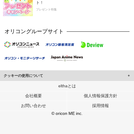
ト！
プレゼント特集
オリコングループサイト
クッキーの使用について
このサイトでは Cookie を使用して、ユーザーに合わせたコンテンツや広告の
elthaとは
表示、ソーシャル メディア機能の提供、広告の表示回数やクリック数の測定を
会社概要
個人情報保護方針
行っています。
また、ユーザーによるサイトの利用状況についても情報を収集し、ソーシャル
お問い合わせ
採用情報
メディアや広告配信、データ解析の各パートナーに提供しています。
各パートナーは、この情報とユーザーが各パートナーに提供した他の情報や、
© oricon ME inc.
ユーザーが各パートナーのサービスを使用したときに収集した他の情報を組み
合わせて使用することがあります。