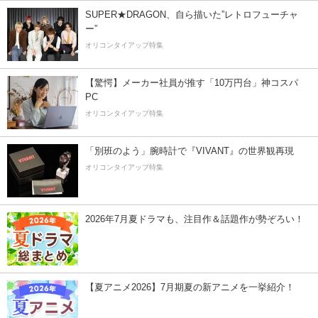
SUPER★DRAGON、自ら描いた”レトロフューチャ
ー”
オリコンタイアップ特集
【驚愕】メーカー社員が推す「10万円台」神コスパ
PC
オリコンタイアップ特集
「別班のよう」腕時計で『VIVANT』の世界観再現
オリコンタイアップ特集
2026年7月夏ドラマも、注目作＆話題作が勢ぞろい！
【夏アニメ2026】7月期夏の新アニメを一挙紹介！