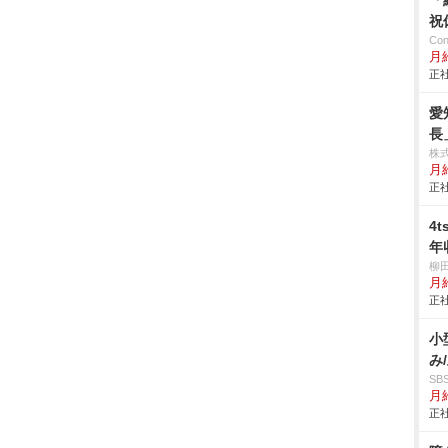
「
祝
Co
月
正社
愛
長
株
月給
正社
4
年
柳
月
正社
小
み
S
月給
正社