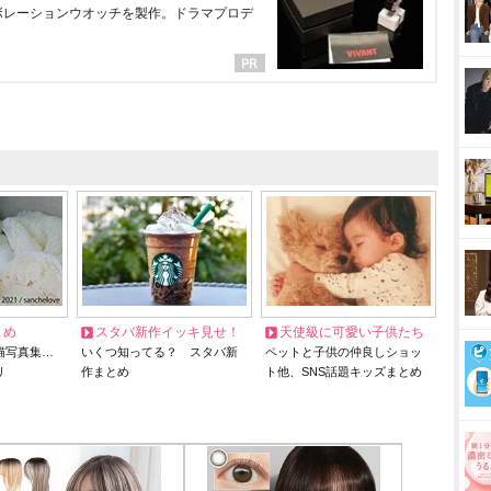
ラボレーションウオッチを製作。ドラマプロデ
とめ
スタバ新作イッキ見せ！
天使級に可愛い子供たち
猫写真集…
いくつ知ってる？ スタバ新
ペットと子供の仲良しショッ
リ
作まとめ
ト他、SNS話題キッズまとめ