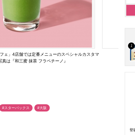
 カフェ」4店舗では定番メニューのスペシャルカスタマ
写真は『和三蜜 抹茶 フラペチーノ』
#スターバックス
#大阪
登