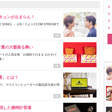
にキュンが止まらん！
ONG）』が8／５よりJ:COM STREAMで
マ夏の大盤振る舞い
ートの人気企画「お値段そのまま おかわり
催！
選」とは？
で、マウスコンピューターの製品担当者が用
表現した腕時計登場