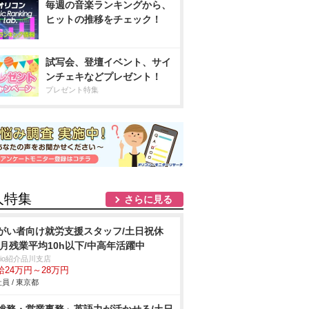
毎週の音楽ランキングから、
ヒットの推移をチェック！
試写会、登壇イベント、サイ
ンチェキなどプレゼント！
プレゼント特集
人特集
さらに見る
がい者向け就労支援スタッフ/土日祝休
/月残業平均10h以下/中高年活躍中
trio紹介品川支店
給24万円～28万円
員 / 東京都