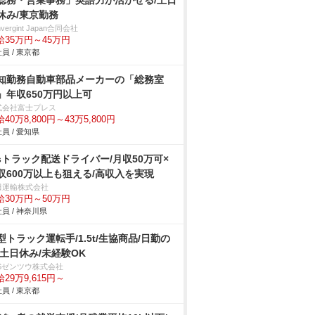
総務・営業事務」英語力が活かせる/土日
休み/東京勤務
nvergint Japan合同会社
給35万円～45万円
員 / 東京都
知勤務自動車部品メーカーの「総務室
」年収650万円以上可
式会社富士プレス
40万8,800円～43万5,800円
員 / 愛知県
tsトラック配送ドライバー/月収50万可×
収600万以上も狙える/高収入を実現
田運輸株式会社
給30万円～50万円
員 / 神奈川県
型トラック運転手/1.5t/生協商品/日勤の
/土日休み/未経験OK
BSゼンツウ株式会社
29万9,615円～
員 / 東京都