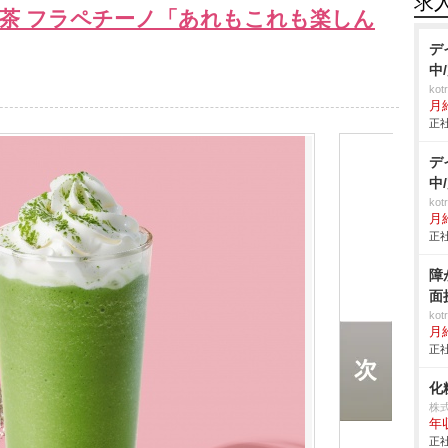
求
抹茶 フラペチーノ「あれもこれも楽しん
デ
中
ko
月
正社
デ
中
ko
月
正社
障
面
ko
月
正社
化
株
年
正社