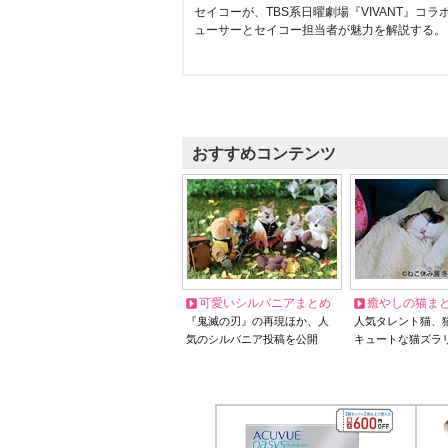
セイコーが、TBS系日曜劇場『VIVANT』コ
ューサーとセイコー担当者が魅力を解説する。
おすすめコンテンツ
可愛いシルバニアまとめ
癒やしの猫ま
『鬼滅の刃』の再現ほか、人
人気タレント猫、
気のシルバニア投稿を公開
キュートな猫ズラ