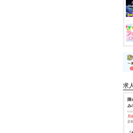
求
障
み
ko
月
正社