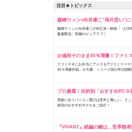
注目★トピックス
森崎ウィン×向井康二“両片思い”
森崎ウィンと向井康二がW主演！映画『（LOVE S
最速配信。究極のピュアラブ！
お値段そのまま45％増量！ファミ
ファミチキにお弁当にアイスも!?ファミリーマ
45％増量作戦」が今夏、シリーズ初の年2回開
プロ厳選！目的別「おすすめPC９
用途に合うパソコン選びは意外と難しい。そこ
途別のおすすめモデルをご紹介！
『VIVANT』続編の鍵は…世界観