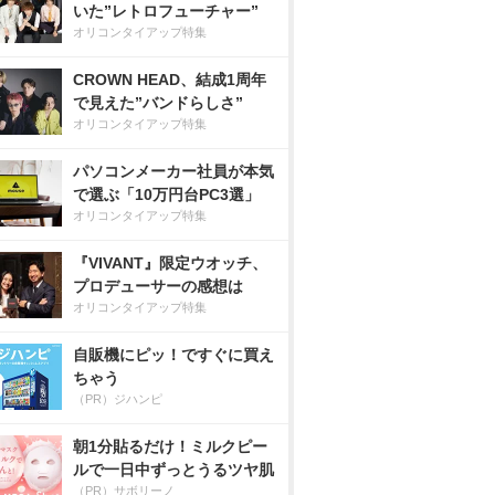
いた”レトロフューチャー”
オリコンタイアップ特集
CROWN HEAD、結成1周年
で見えた”バンドらしさ”
オリコンタイアップ特集
パソコンメーカー社員が本気
で選ぶ「10万円台PC3選」
オリコンタイアップ特集
『VIVANT』限定ウオッチ、
プロデューサーの感想は
オリコンタイアップ特集
自販機にピッ！ですぐに買え
ちゃう
（PR）ジハンピ
朝1分貼るだけ！ミルクピー
ルで一日中ずっとうるツヤ肌
（PR）サボリーノ