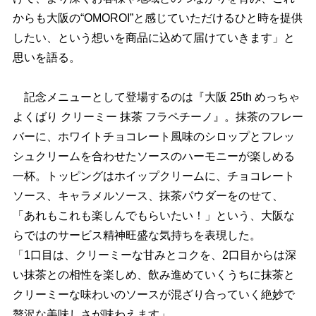
からも大阪の“OMOROI”と感じていただけるひと時を提供
したい、という想いを商品に込めて届けていきます」と
思いを語る。
記念メニューとして登場するのは『大阪 25th めっちゃ
よくばり クリーミー 抹茶 フラペチーノ』。抹茶のフレー
バーに、ホワイトチョコレート風味のシロップとフレッ
シュクリームを合わせたソースのハーモニーが楽しめる
一杯。トッピングはホイップクリームに、チョコレート
ソース、キャラメルソース、抹茶パウダーをのせて、
「あれもこれも楽しんでもらいたい！」という、大阪な
らではのサービス精神旺盛な気持ちを表現した。
「1口目は、クリーミーな甘みとコクを、2口目からは深
い抹茶との相性を楽しめ、飲み進めていくうちに抹茶と
クリーミーな味わいのソースが混ざり合っていく絶妙で
贅沢な美味しさが味わえます」