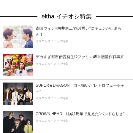
eltha イチオシ特集
森崎ウィン×向井康二“両片思い”にキュンが止まら
ん！
オリコンタイアップ特集
デカすぎ都市伝説発生!?ファミマ45％増量作戦再来
オリコンタイアップ特集
SUPER★DRAGON、自ら描いた”レトロフューチャ
ー”
オリコンタイアップ特集
CROWN HEAD、結成1周年で見えた”バンドらしさ”
オリコンタイアップ特集