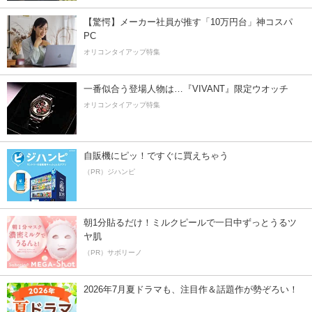
【驚愕】メーカー社員が推す「10万円台」神コスパ
PC
オリコンタイアップ特集
一番似合う登場人物は…『VIVANT』限定ウオッチ
オリコンタイアップ特集
自販機にピッ！ですぐに買えちゃう
（PR）ジハンピ
朝1分貼るだけ！ミルクピールで一日中ずっとうるツ
ヤ肌
（PR）サボリーノ
2026年7月夏ドラマも、注目作＆話題作が勢ぞろい！