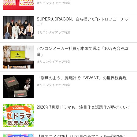
オリコンタイアップ特集
SUPER★DRAGON、自ら描いた”レトロフューチャ
ー”
オリコンタイアップ特集
パソコンメーカー社員が本気で選ぶ「10万円台PC3
選」
オリコンタイアップ特集
「別班のよう」腕時計で『VIVANT』の世界観再現
オリコンタイアップ特集
2026年7月夏ドラマも、注目作＆話題作が勢ぞろい！
【夏アニメ2026】7月期夏の新アニメを一挙紹介！