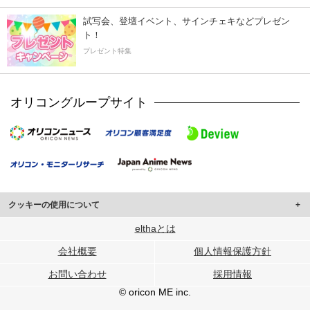
試写会、登壇イベント、サインチェキなどプレゼン
ト！
プレゼント特集
オリコングループサイト
クッキーの使用について
このサイトでは Cookie を使用して、ユーザーに合わせたコンテンツや広告の
elthaとは
表示、ソーシャル メディア機能の提供、広告の表示回数やクリック数の測定を
会社概要
個人情報保護方針
行っています。
また、ユーザーによるサイトの利用状況についても情報を収集し、ソーシャル
お問い合わせ
採用情報
メディアや広告配信、データ解析の各パートナーに提供しています。
各パートナーは、この情報とユーザーが各パートナーに提供した他の情報や、
© oricon ME inc.
ユーザーが各パートナーのサービスを使用したときに収集した他の情報を組み
合わせて使用することがあります。