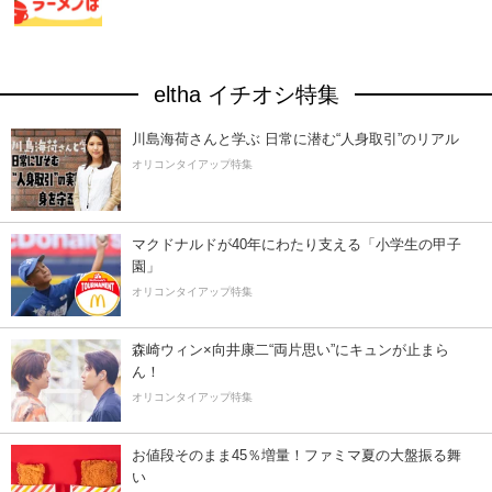
eltha イチオシ特集
川島海荷さんと学ぶ 日常に潜む“人身取引”のリアル
オリコンタイアップ特集
マクドナルドが40年にわたり支える「小学生の甲子
園」
オリコンタイアップ特集
森崎ウィン×向井康二“両片思い”にキュンが止まら
ん！
オリコンタイアップ特集
お値段そのまま45％増量！ファミマ夏の大盤振る舞
い