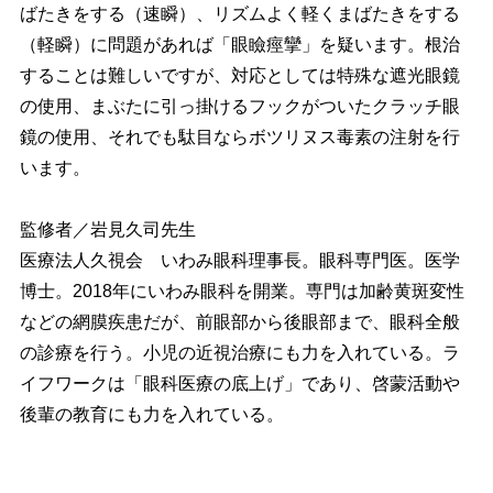
ばたきをする（速瞬）、リズムよく軽くまばたきをする
（軽瞬）に問題があれば「眼瞼痙攣」を疑います。根治
することは難しいですが、対応としては特殊な遮光眼鏡
の使用、まぶたに引っ掛けるフックがついたクラッチ眼
鏡の使用、それでも駄目ならボツリヌス毒素の注射を行
います。
監修者／岩見久司先生
医療法人久視会 いわみ眼科理事長。眼科専門医。医学
博士。2018年にいわみ眼科を開業。専門は加齢黄斑変性
などの網膜疾患だが、前眼部から後眼部まで、眼科全般
の診療を行う。小児の近視治療にも力を入れている。ラ
イフワークは「眼科医療の底上げ」であり、啓蒙活動
後輩の教育にも力を入れている。