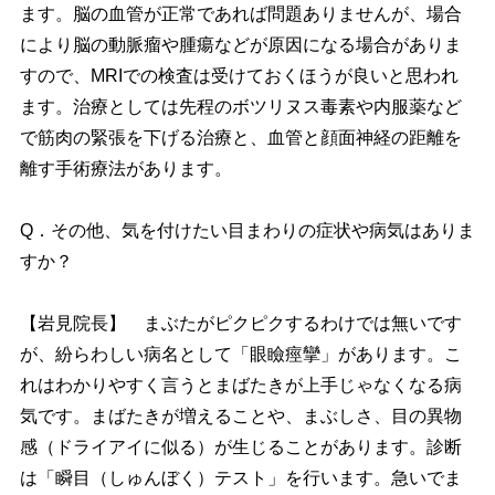
ます。脳の血管が正常であれば問題ありませんが、場合
により脳の動脈瘤や腫瘍などが原因になる場合がありま
すので、MRIでの検査は受けておくほうが良いと思われ
ます。治療としては先程のボツリヌス毒素や内服薬など
で筋肉の緊張を下げる治療と、血管と顔面神経の距離を
離す手術療法があります。
Q．その他、気を付けたい目まわりの症状や病気はありま
すか？
【岩見院長】 まぶたがピクピクするわけでは無いです
が、紛らわしい病名として「眼瞼痙攣」があります。こ
れはわかりやすく言うとまばたきが上手じゃなくなる病
気です。まばたきが増えることや、まぶしさ、目の異物
感（ドライアイに似る）が生じることがあります。診断
は「瞬目（しゅんぼく）テスト」を行います。急いでま