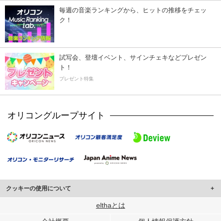
毎週の音楽ランキングから、ヒットの推移をチェッ
ク！
試写会、登壇イベント、サインチェキなどプレゼン
ト！
プレゼント特集
オリコングループサイト
クッキーの使用について
このサイトでは Cookie を使用して、ユーザーに合わせたコンテンツや広告の
elthaとは
表示、ソーシャル メディア機能の提供、広告の表示回数やクリック数の測定を