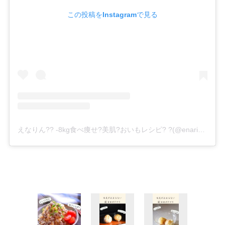
この投稿をInstagramで見る
えなりん?? -8kg食べ痩せ?美肌?おいもレシピ? ?(@enarin.oimo)がシェアした投稿