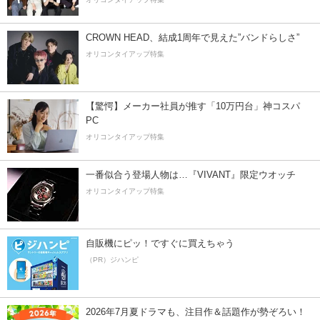
CROWN HEAD、結成1周年で見えた”バンドらしさ”
オリコンタイアップ特集
【驚愕】メーカー社員が推す「10万円台」神コスパ
PC
オリコンタイアップ特集
一番似合う登場人物は…『VIVANT』限定ウオッチ
オリコンタイアップ特集
自販機にピッ！ですぐに買えちゃう
（PR）ジハンピ
2026年7月夏ドラマも、注目作＆話題作が勢ぞろい！