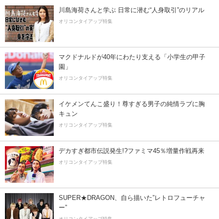
川島海荷さんと学ぶ 日常に潜む“人身取引”のリアル
オリコンタイアップ特集
マクドナルドが40年にわたり支える「小学生の甲子
園」
オリコンタイアップ特集
イケメンてんこ盛り！尊すぎる男子の純情ラブに胸
キュン
オリコンタイアップ特集
デカすぎ都市伝説発生!?ファミマ45％増量作戦再来
オリコンタイアップ特集
SUPER★DRAGON、自ら描いた”レトロフューチャ
ー”
オリコンタイアップ特集