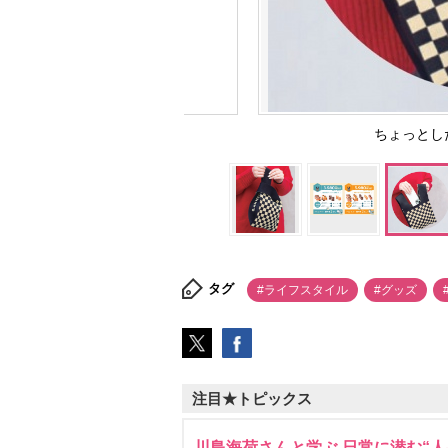
ちょっとし
タグ
#ライフスタイル
#グッズ
注目★トピックス
川島海荷さんと学ぶ 日常に潜む“人