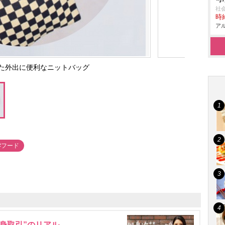
社
時給
アル
た外出に便利なニットバッグ
#フード
身取引”のリアル