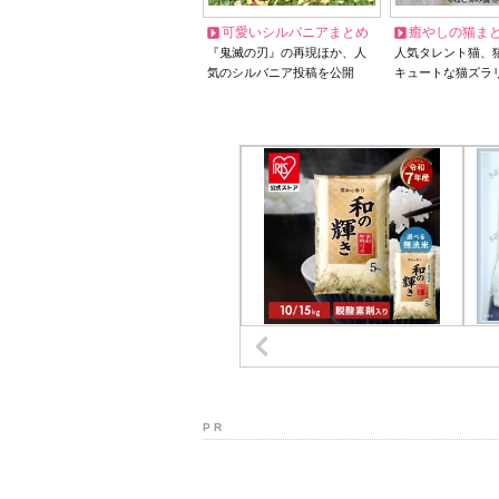
可愛いシルバニアまとめ
癒やしの猫ま
『鬼滅の刃』の再現ほか、人
人気タレント猫、
気のシルバニア投稿を公開
キュートな猫ズラ
P R