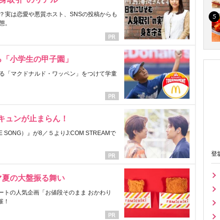
？実は恋愛や悪質ホスト、SNSの投稿からも
態。
る「小学生の甲子園」
る「マクドナルド・ワッペン」をつけて学童
にキュンが止まらん！
ONG）』が8／５よりJ:COM STREAMで
登
マ夏の大盤振る舞い
ートの人気企画「お値段そのまま おかわり
催！