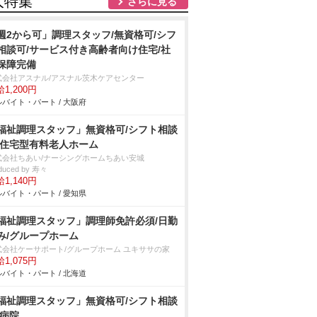
人特集
さらに見る
週2から可」調理スタッフ/無資格可/シフ
相談可/サービス付き高齢者向け住宅/社
保障完備
式会社アスナル/アスナル茨木ケアセンター
1,200円
バイト・パート / 大阪府
福祉調理スタッフ」無資格可/シフト相談
/住宅型有料老人ホーム
式会社ちあい/ナーシングホームちあい安城
duced by 寿々
1,140円
バイト・パート / 愛知県
福祉調理スタッフ」調理師免許必須/日勤
み/グループホーム
式会社ケーサポート/グループホーム ユキササの家
1,075円
バイト・パート / 北海道
福祉調理スタッフ」無資格可/シフト相談
/病院