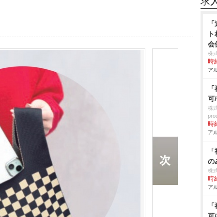
求
「
ト
会
株
時給
アル
「
可
株
pro
時給
アル
「
の
株
時給
アル
「
可