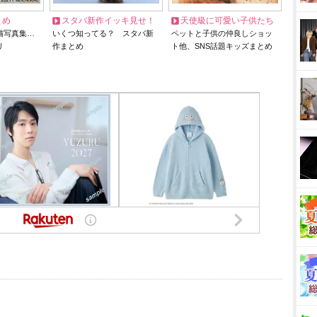
とめ
スタバ新作イッキ見せ！
天使級に可愛い子供たち
猫写真集…
いくつ知ってる？ スタバ新
ペットと子供の仲良しショッ
リ
作まとめ
ト他、SNS話題キッズまとめ