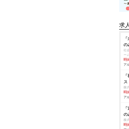
求
「
の
社
ー
時給
アル
「
ス
株
時給
アル
「
の
株
時給