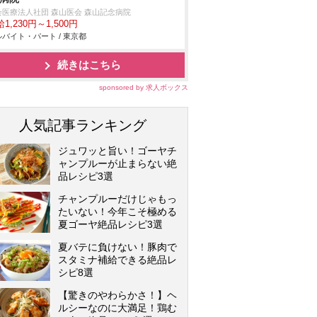
会医療法人社団 森山医会 森山記念病院
1,230円～1,500円
バイト・パート / 東京都
続きはこちら
sponsored by 求人ボックス
人気記事ランキング
ジュワッと旨い！ゴーヤチ
ャンプルーが止まらない絶
品レシピ3選
チャンプルーだけじゃもっ
たいない！今年こそ極める
夏ゴーヤ絶品レシピ3選
夏バテに負けない！豚肉で
スタミナ補給できる絶品レ
シピ8選
【驚きのやわらかさ！】ヘ
ルシーなのに大満足！鶏む