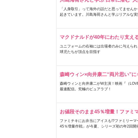
「人身取引」って海外の話だと思ってませんか
起きています。川島海荷さんと学ぶリアルな実
マクドナルドが40年にわたり支え
ユニフォームの右袖には出場者のみに与えられ
球児たちが頂点を目指す
森崎ウィン×向井康二“両片思い”
森崎ウィンと向井康二がW主演！映画『（LOVE S
最速配信。究極のピュアラブ！
お値段そのまま45％増量！ファミ
ファミチキにお弁当にアイスも!?ファミリーマ
45％増量作戦」が今夏、シリーズ初の年2回開