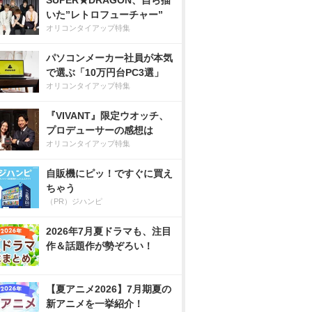
SUPER★DRAGON、自ら描
いた”レトロフューチャー”
オリコンタイアップ特集
パソコンメーカー社員が本気
で選ぶ「10万円台PC3選」
オリコンタイアップ特集
『VIVANT』限定ウオッチ、
プロデューサーの感想は
オリコンタイアップ特集
自販機にピッ！ですぐに買え
ちゃう
（PR）ジハンピ
2026年7月夏ドラマも、注目
作＆話題作が勢ぞろい！
【夏アニメ2026】7月期夏の
新アニメを一挙紹介！