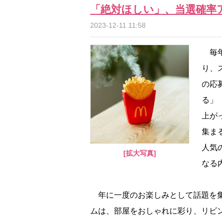
「絶対ほしい」、当選確率
2023-12-11 11:58
毎年
り、
の応
る」
上が
集ま
人気
[拡大写真]
なる
年に一度のお楽しみとして話題を集
ムは、部屋をおしゃれに彩り、リビ