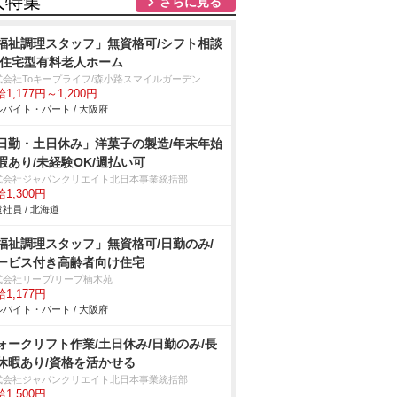
人特集
さらに見る
福祉調理スタッフ」無資格可/シフト相談
/住宅型有料老人ホーム
式会社Toキープライフ/森小路スマイルガーデン
1,177円～1,200円
バイト・パート / 大阪府
日勤・土日休み」洋菓子の製造/年末年始
暇あり/未経験OK/週払い可
式会社ジャパンクリエイト北日本事業統括部
1,300円
社員 / 北海道
福祉調理スタッフ」無資格可/日勤のみ/
ービス付き高齢者向け住宅
式会社リープ/リープ楠木苑
1,177円
バイト・パート / 大阪府
ォークリフト作業/土日休み/日勤のみ/長
休暇あり/資格を活かせる
式会社ジャパンクリエイト北日本事業統括部
1,500円