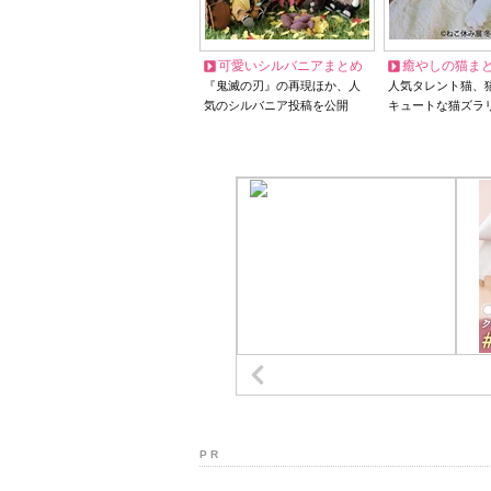
可愛いシルバニアまとめ
癒やしの猫ま
『鬼滅の刃』の再現ほか、人
人気タレント猫、
気のシルバニア投稿を公開
キュートな猫ズラ
P R