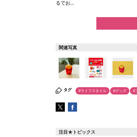
るでお...
関連写真
タグ
#ライフスタイル
#グッズ
#
注目★トピックス