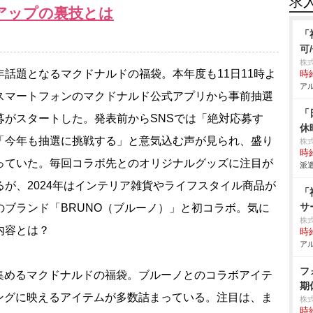
求
アップの裏技とは
「
可
株
話題となるマクドナルドの福袋。本年度も11日11時よ
時給
アル
スマートフォンのマクドナルド公式アプリから事前抽選
「
募がスタートした。発表前からSNSでは「絶対応募す
休
「今年も抽選に挑戦する」と意気込む声が見られ、盛り
株
時給
っていた。毎回コラボ先とのオリジナルグッズに注目が
派遣
るが、2024年はインテリア雑貨やライフスタイル商品が
「
サ
のブランド「BRUNO（ブルーノ）」と初コラボ。気に
株
内容とは？
時給
アル
フ
めるマクドナルドの福袋。ブルーノとのコラボアイテ
期
ングに映えるアイテムが多数詰まっている。注目は、ま
株
時給