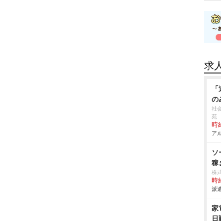
求
「
の
社
苑
時給
アル
ソ
稼
株
時給
派遣
家
日