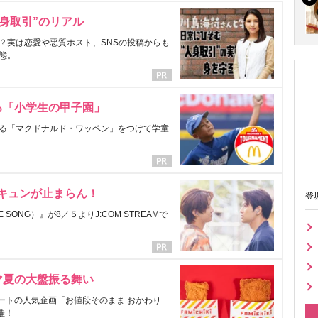
身取引”のリアル
？実は恋愛や悪質ホスト、SNSの投稿からも
態。
る「小学生の甲子園」
る「マクドナルド・ワッペン」をつけて学童
にキュンが止まらん！
登
ONG）』が8／５よりJ:COM STREAMで
マ夏の大盤振る舞い
ートの人気企画「お値段そのまま おかわり
催！