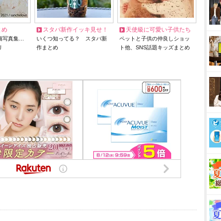
とめ
スタバ新作イッキ見せ！
天使級に可愛い子供たち
猫写真集…
いくつ知ってる？ スタバ新
ペットと子供の仲良しショッ
リ
作まとめ
ト他、SNS話題キッズまとめ