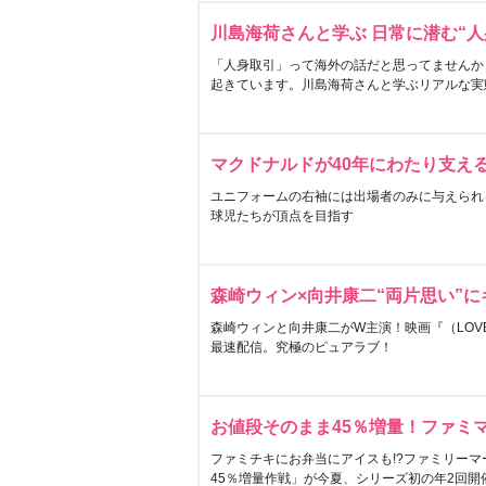
川島海荷さんと学ぶ 日常に潜む“人
「人身取引」って海外の話だと思ってませんか
起きています。川島海荷さんと学ぶリアルな実
マクドナルドが40年にわたり支え
ユニフォームの右袖には出場者のみに与えられ
球児たちが頂点を目指す
森崎ウィン×向井康二“両片思い”
森崎ウィンと向井康二がW主演！映画『（LOVE S
最速配信。究極のピュアラブ！
お値段そのまま45％増量！ファミ
ファミチキにお弁当にアイスも!?ファミリーマ
45％増量作戦」が今夏、シリーズ初の年2回開