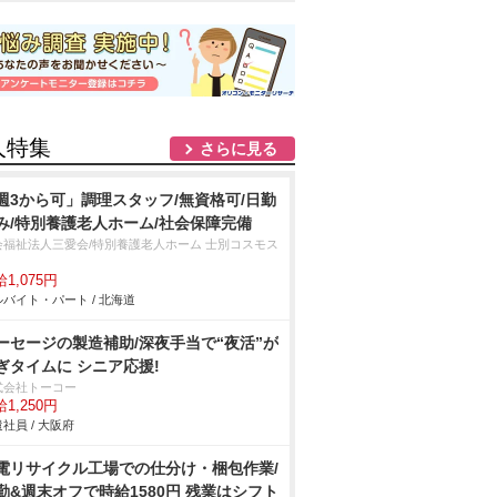
人特集
さらに見る
週3から可」調理スタッフ/無資格可/日勤
み/特別養護老人ホーム/社会保障完備
会福祉法人三愛会/特別養護老人ホーム 士別コスモス
1,075円
バイト・パート / 北海道
ーセージの製造補助/深夜手当で“夜活”が
ぎタイムに シニア応援!
式会社トーコー
1,250円
社員 / 大阪府
電リサイクル工場での仕分け・梱包作業/
勤&週末オフで時給1580円 残業はシフト