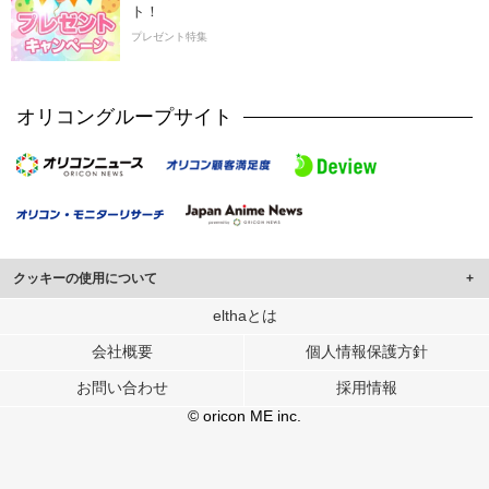
ト！
プレゼント特集
オリコングループサイト
クッキーの使用について
このサイトでは Cookie を使用して、ユーザーに合わせたコンテンツや広告の
elthaとは
表示、ソーシャル メディア機能の提供、広告の表示回数やクリック数の測定を
会社概要
個人情報保護方針
行っています。
また、ユーザーによるサイトの利用状況についても情報を収集し、ソーシャル
お問い合わせ
採用情報
メディアや広告配信、データ解析の各パートナーに提供しています。
各パートナーは、この情報とユーザーが各パートナーに提供した他の情報や、
© oricon ME inc.
ユーザーが各パートナーのサービスを使用したときに収集した他の情報を組み
合わせて使用することがあります。