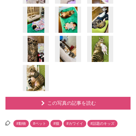
この写真の記事を読む
#動物
#ペット
#猫
#カワイイ
#話題のキッズ