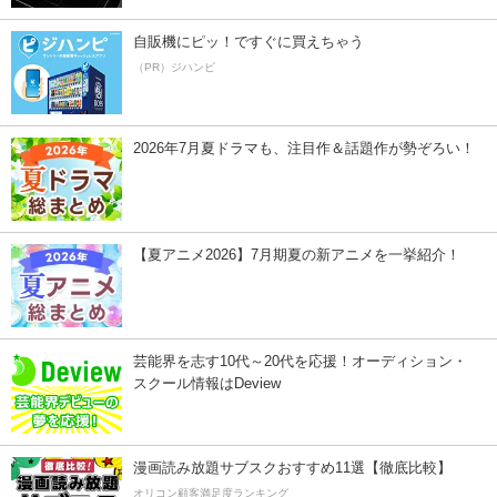
自販機にピッ！ですぐに買えちゃう
（PR）ジハンピ
2026年7月夏ドラマも、注目作＆話題作が勢ぞろい！
【夏アニメ2026】7月期夏の新アニメを一挙紹介！
芸能界を志す10代～20代を応援！オーディション・
スクール情報はDeview
漫画読み放題サブスクおすすめ11選【徹底比較】
オリコン顧客満足度ランキング