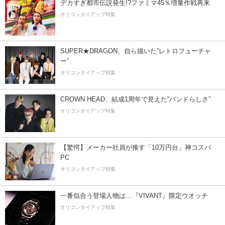
デカすぎ都市伝説発生!?ファミマ45％増量作戦再来
オリコンタイアップ特集
SUPER★DRAGON、自ら描いた”レトロフューチャ
ー”
オリコンタイアップ特集
CROWN HEAD、結成1周年で見えた”バンドらしさ”
オリコンタイアップ特集
【驚愕】メーカー社員が推す「10万円台」神コスパ
PC
オリコンタイアップ特集
一番似合う登場人物は…『VIVANT』限定ウオッチ
オリコンタイアップ特集