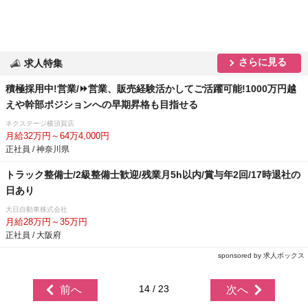
さらに見る
求人特集
積極採用中!営業/⏩️営業、販売経験活かしてご活躍可能!1000万円越
えや幹部ポジションへの早期昇格も目指せる
ネクステージ横須賀店
月給32万円～64万4,000円
正社員 / 神奈川県
トラック整備士/2級整備士歓迎/残業月5h以内/賞与年2回/17時退社の
日あり
大日自動車株式会社
月給28万円～35万円
正社員 / 大阪府
sponsored by 求人ボックス
14 / 23
前へ
次へ