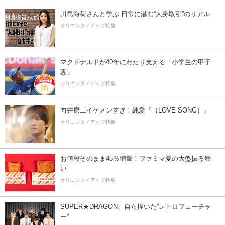
川島海荷さんと学ぶ 日常に潜む“人身取引”のリアル
オリコンタイアップ特集
マクドナルドが40年にわたり支える「小学生の甲子
園」
オリコンタイアップ特集
向井康二イケメンすぎ！純愛『（LOVE SONG）』
オリコンタイアップ特集
お値段そのまま45％増量！ファミマ夏の大盤振る舞
い
オリコンタイアップ特集
SUPER★DRAGON、自ら描いた”レトロフューチャ
ー”