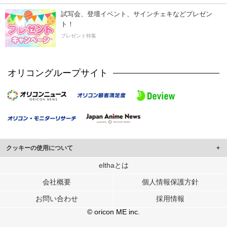
試写会、登壇イベント、サインチェキなどプレゼン
ト！
プレゼント特集
オリコングループサイト
クッキーの使用について
このサイトでは Cookie を使用して、ユーザーに合わせたコンテンツや広告の
elthaとは
表示、ソーシャル メディア機能の提供、広告の表示回数やクリック数の測定を
会社概要
個人情報保護方針
行っています。
また、ユーザーによるサイトの利用状況についても情報を収集し、ソーシャル
お問い合わせ
採用情報
メディアや広告配信、データ解析の各パートナーに提供しています。
各パートナーは、この情報とユーザーが各パートナーに提供した他の情報や、
© oricon ME inc.
ユーザーが各パートナーのサービスを使用したときに収集した他の情報を組み
合わせて使用することがあります。