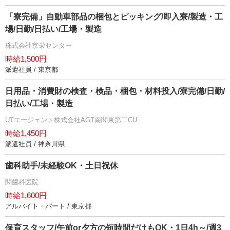
「寮完備」自動車部品の梱包とピッキング/即入寮/製造・工
場/日勤/日払い/工場・製造
株式会社京栄センター
時給1,500円
派遣社員 / 東京都
日用品・消費財の検査・検品・梱包・材料投入/寮完備/日勤/
日払い/工場・製造
UTエージェント株式会社AGT南関東第二CU
時給1,450円
派遣社員 / 神奈川県
歯科助手/未経験OK・土日祝休
関歯科医院
時給1,600円
アルバイト・パート / 東京都
保育スタッフ/午前or夕方の短時間だけもOK・1日4h～/週3