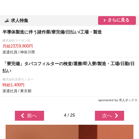
さらに見る
求人特集
半導体製造に伴う諸作業/寮完備/日払い/工場・製造
株式会社ライオン社
月給23万9,800円
派遣社員 / 神奈川県
「寮完備」タバコフィルターの検査/運搬/即入寮/製造・工場/日勤/日
払い
株式会社京栄センター
時給1,400円
派遣社員 / 東京都
sponsored by 求人ボックス
4 / 25
前へ
次へ