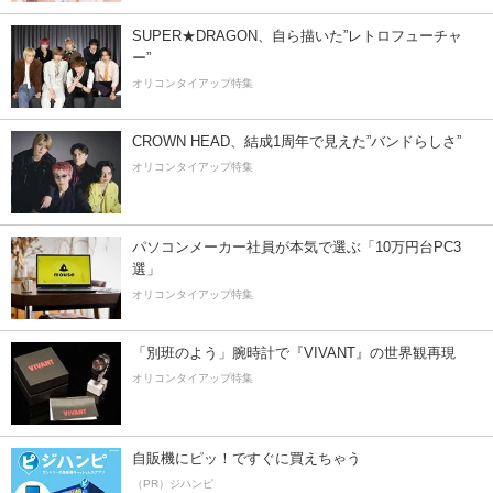
SUPER★DRAGON、自ら描いた”レトロフューチャ
ー”
オリコンタイアップ特集
CROWN HEAD、結成1周年で見えた”バンドらしさ”
オリコンタイアップ特集
パソコンメーカー社員が本気で選ぶ「10万円台PC3
選」
オリコンタイアップ特集
「別班のよう」腕時計で『VIVANT』の世界観再現
オリコンタイアップ特集
自販機にピッ！ですぐに買えちゃう
（PR）ジハンピ