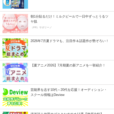
朝1分貼るだけ！ミルクピールで一日中ずっとうるツ
ヤ肌
（PR）サボリーノ
2026年7月夏ドラマも、注目作＆話題作が勢ぞろい！
【夏アニメ2026】7月期夏の新アニメを一挙紹介！
芸能界を志す10代～20代を応援！オーディション・
スクール情報はDeview