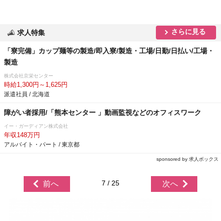
さらに見る
求人特集
「寮完備」カップ麺等の製造/即入寮/製造・工場/日勤/日払い/工場・
製造
株式会社京栄センター
時給1,300円～1,625円
派遣社員 / 北海道
障がい者採用/「熊本センター 」動画監視などのオフィスワーク
イー・ガーディアン株式会社
年収148万円
アルバイト・パート / 東京都
sponsored by 求人ボックス
7 / 25
前へ
次へ