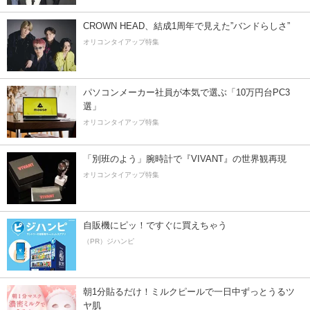
CROWN HEAD、結成1周年で見えた”バンドらしさ”
オリコンタイアップ特集
パソコンメーカー社員が本気で選ぶ「10万円台PC3
選」
オリコンタイアップ特集
「別班のよう」腕時計で『VIVANT』の世界観再現
オリコンタイアップ特集
自販機にピッ！ですぐに買えちゃう
（PR）ジハンピ
朝1分貼るだけ！ミルクピールで一日中ずっとうるツ
ヤ肌