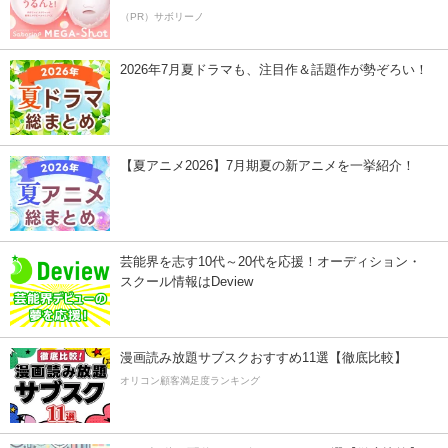
（PR）サボリーノ
2026年7月夏ドラマも、注目作＆話題作が勢ぞろい！
【夏アニメ2026】7月期夏の新アニメを一挙紹介！
芸能界を志す10代～20代を応援！オーディション・
スクール情報はDeview
漫画読み放題サブスクおすすめ11選【徹底比較】
オリコン顧客満足度ランキング