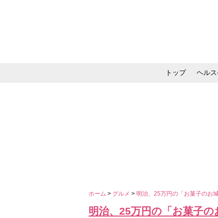
トップ
ヘルス
メイク・コスメ・スキ
ホーム
>
グルメ
>
明治、25万円の「お菓子のお
明治、25万円の「お菓子