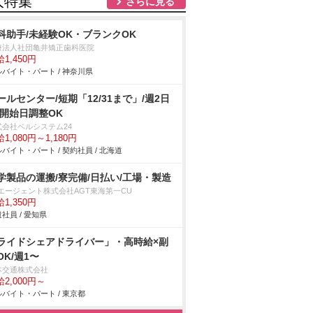
人特集
さらに見る
科助手/未経験OK・ブランクOK
療法人社団亀井矯正歯科医院
1,450円
バイト・パート / 神奈川県
ールセンター/短期「12/31まで」/週2日
/開始日調整OK
式会社ベルシステム24
1,080円～1,180円
バイト・パート / 契約社員 / 北海道
学製品の運搬/寮完備/日払い/工場・製造
Tエージェント株式会社AGT東海第一CU
1,350円
社員 / 愛知県
ライドシェアドライバー」・高時給×副
OK/週1〜
本交通株式会社
2,000円～
バイト・パート / 東京都