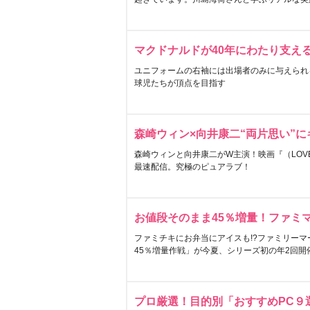
マクドナルドが40年にわたり支え
ユニフォームの右袖には出場者のみに与えられ
球児たちが頂点を目指す
森崎ウィン×向井康二“両片思い”
森崎ウィンと向井康二がW主演！映画『（LOVE S
最速配信。究極のピュアラブ！
お値段そのまま45％増量！ファミ
ファミチキにお弁当にアイスも!?ファミリーマ
45％増量作戦」が今夏、シリーズ初の年2回開
プロ厳選！目的別「おすすめPC９