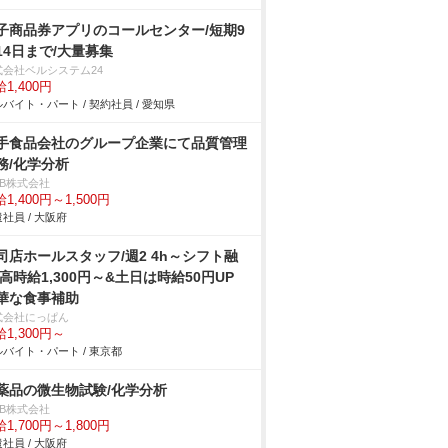
子商品券アプリのコールセンター/短期9
14日まで/大量募集
式会社ベルシステム24
1,400円
バイト・パート / 契約社員 / 愛知県
手食品会社のグループ企業にて品質管理
務/化学分析
DB株式会社
1,400円～1,500円
社員 / 大阪府
司店ホールスタッフ/週2 4h～シフト融
 高時給1,300円～&土日は時給50円UP
華な食事補助
式会社にっぱん
1,300円～
バイト・パート / 東京都
薬品の微生物試験/化学分析
DB株式会社
1,700円～1,800円
社員 / 大阪府