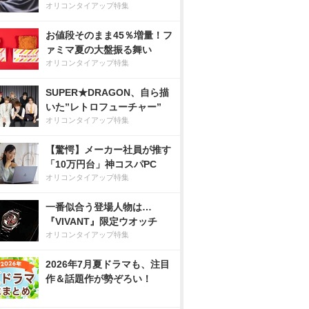
オリコンタイアップ特集
お値段そのまま45％増量！フ
ァミマ夏の大盤振る舞い
オリコンタイアップ特集
SUPER★DRAGON、自ら描
いた”レトロフューチャー”
オリコンタイアップ特集
【驚愕】メーカー社員が推す
「10万円台」神コスパPC
オリコンタイアップ特集
一番似合う登場人物は…
『VIVANT』限定ウオッチ
オリコンタイアップ特集
2026年7月夏ドラマも、注目
作＆話題作が勢ぞろい！