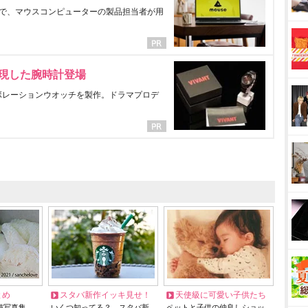
で、マウスコンピューターの製品担当者が用
表現した腕時計登場
ラボレーションウオッチを製作。ドラマプロデ
とめ
スタバ新作イッキ見せ！
天使級に可愛い子供たち
猫写真集…
いくつ知ってる？ スタバ新
ペットと子供の仲良しショッ