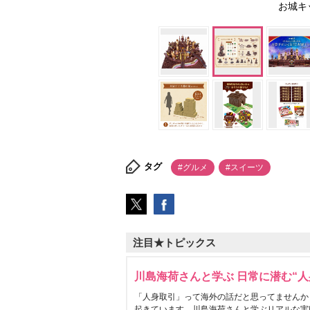
お城キ
タグ
#グルメ
#スイーツ
注目★トピックス
川島海荷さんと学ぶ 日常に潜む“人
「人身取引」って海外の話だと思ってませんか
起きています。川島海荷さんと学ぶリアルな実