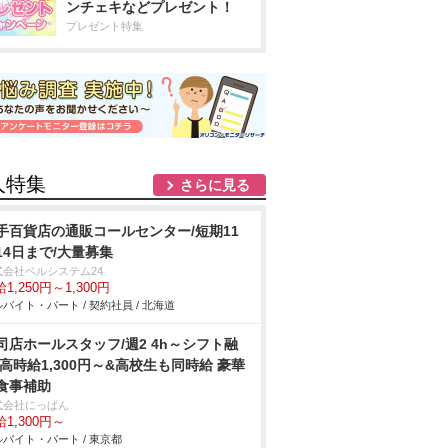
ンチェキなどプレゼント！
プレゼント特集
人特集
さらに見る
手百貨店の通販コールセンター/短期11
14日まで/大量募集
式会社ベルシステム24
1,250円～1,300円
バイト・パート / 契約社員 / 北海道
司店ホールスタッフ/週2 4h～シフト融
 高時給1,300円～&高校生も同時給 豪華
食事補助
式会社にっぱん
1,300円～
バイト・パート / 東京都