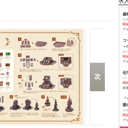
求
歯
医
時給
アル
コ
～
株
時給
アル
化
U
時給
派遣
「
業
日
時給
アル