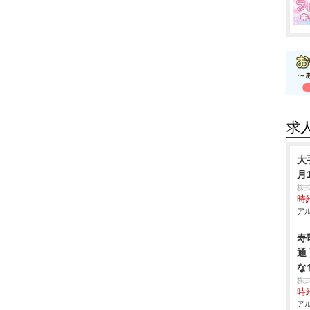
求
大
月
株
時給
アル
寿
通
な
株
時給
アル