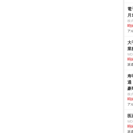
電
月
株
時給
アル
大
業
W
時給
派遣
寿
通
豪
株
時給
アル
医
W
時給
派遣