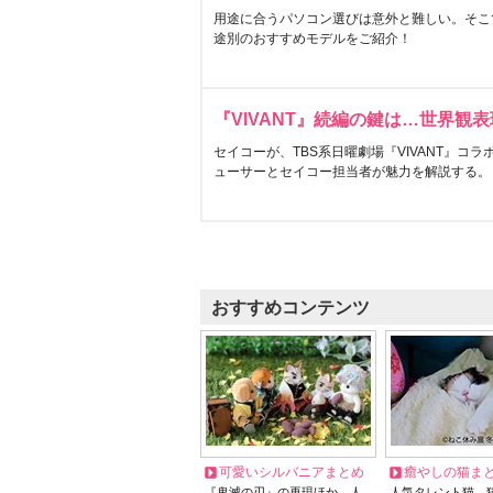
用途に合うパソコン選びは意外と難しい。そこ
途別のおすすめモデルをご紹介！
『VIVANT』続編の鍵は…世界観
セイコーが、TBS系日曜劇場『VIVANT』コ
ューサーとセイコー担当者が魅力を解説する。
おすすめコンテンツ
可愛いシルバニアまとめ
癒やしの猫ま
『鬼滅の刃』の再現ほか、人
人気タレント猫、