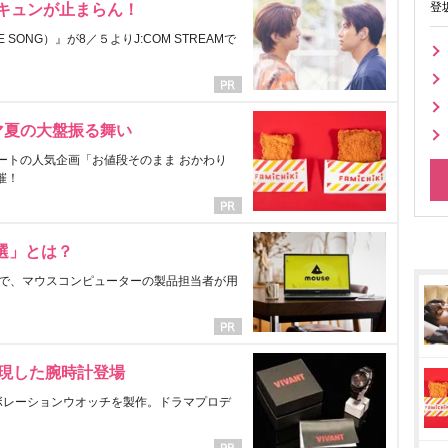
登
にキュンが止まらん！
ONG）』が8／５よりJ:COM STREAMで
マ夏の大盤振る舞い
ートの人気企画「お値段そのまま おかわり
催！
選」とは？
で、マウスコンピューターの製品担当者が用
表現した腕時計登場
ラボレーションウオッチを製作。ドラマプロデ