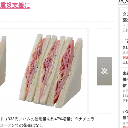
求
登震災支援に
タ
薬
ペ
正社
「
&
北
月給
正社
未
募
信
有限
月
正社
バ
当
ド（333円／ハムの使用量を約47%増量）※ナチュラ
株
ローソンでの発売はなし