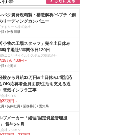
人特集
さらに見る
ンパク質発現精製・構造解析/ペプチド創
のリーディングカンパニー
プチドリーム株式会社
員 / 神奈川県
苫小牧の工場スタッフ」完全土日休み
16時半退社!/年間休日120日
海道エコリサイクルシステムズ株式会社
19万6,400円～
員 / 北海道
経験から月給32万円&土日休み!/電話応
もOK/応募者全員面接/生活を支える通
・電気インフラ工事
会社K.D.S
給32万円～
員 / 契約社員 / 業務委託 / 愛知県
ルブメーカー「経理/固定資産管理担
/」 賞与5ヶ月
式会社フジキン