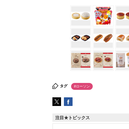
タグ
#ローソン
注目★トピックス