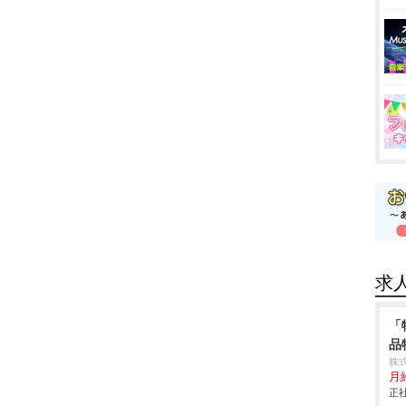
求
「
品
株
月給
正社