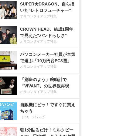
SUPER★DRAGON、自ら描
いた”レトロフューチャー”
オリコンタイアップ特集
CROWN HEAD、結成1周年
で見えた”バンドらしさ”
オリコンタイアップ特集
パソコンメーカー社員が本気
で選ぶ「10万円台PC3選」
オリコンタイアップ特集
「別班のよう」腕時計で
『VIVANT』の世界観再現
オリコンタイアップ特集
自販機にピッ！ですぐに買え
ちゃう
（PR）ジハンピ
朝1分貼るだけ！ミルクピー