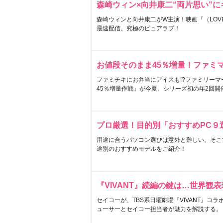
森崎ウィン×向井康二“両片思い”
森崎ウィンと向井康二がW主演！映画『（LOVE S
最速配信。究極のピュアラブ！
お値段そのまま45％増量！ファミ
ファミチキにお弁当にアイスも!?ファミリーマ
45％増量作戦」が今夏、シリーズ初の年2回開
プロ厳選！目的別「おすすめPC９
用途に合うパソコン選びは意外と難しい。そこ
途別のおすすめモデルをご紹介！
『VIVANT』続編の鍵は…世界観
セイコーが、TBS系日曜劇場『VIVANT』コ
ューサーとセイコー担当者が魅力を解説する。