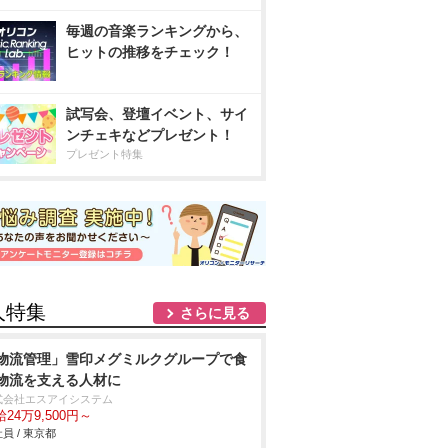
毎週の音楽ランキングから、
ヒットの推移をチェック！
試写会、登壇イベント、サイ
ンチェキなどプレゼント！
プレゼント特集
人特集
さらに見る
物流管理」雪印メグミルクグループで食
物流を支える人材に
式会社エスアイシステム
24万9,500円～
員 / 東京都