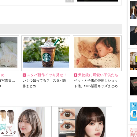
とめ
スタバ新作イッキ見せ！
天使級に可愛い子供たち
猫写真集…
いくつ知ってる？ スタバ新
ペットと子供の仲良しショッ
リ
作まとめ
ト他、SNS話題キッズまとめ