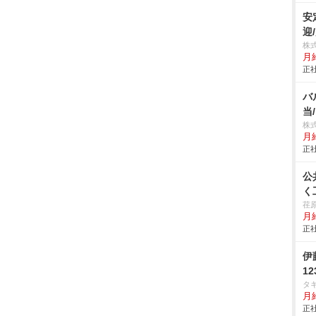
安
迎
株
月
正社
バ
当
株
月
正社
公
く
荏
月給
正社
伊
1
タ
月給
正社