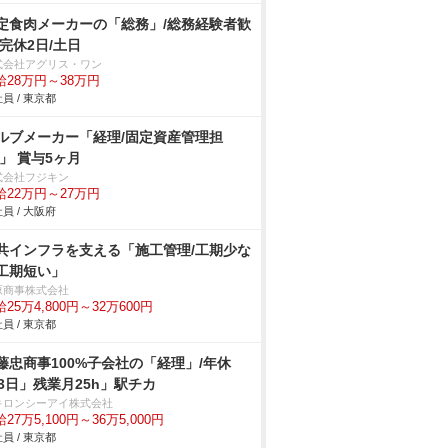
定食肉メーカーの「総務」/総務経験者歓
/完休2日/土日
式会社アグリス・ワン
給28万円～38万円
員 / 東京都
ルブメーカー「経理/固定資産管理担
/」 賞与5ヶ月
式会社フジキン
給22万円～27万円
員 / 大阪府
共インフラを支える「施工管理/工期少な
工期短い」
原商事株式会社
25万4,800円～32万600円
員 / 東京都
藤忠商事100%子会社の「経理」/年休
23日」残業月25h」駅チカ
キロンシーアイ株式会社
27万5,100円～36万5,000円
員 / 東京都