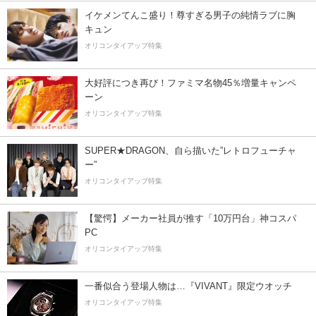
イケメンてんこ盛り！尊すぎる男子の純情ラブに胸
キュン
オリコンタイアップ特集
大好評につき再び！ファミマ名物45％増量キャンペ
ーン
オリコンタイアップ特集
SUPER★DRAGON、自ら描いた”レトロフューチャ
ー”
オリコンタイアップ特集
【驚愕】メーカー社員が推す「10万円台」神コスパ
PC
オリコンタイアップ特集
一番似合う登場人物は…『VIVANT』限定ウオッチ
オリコンタイアップ特集