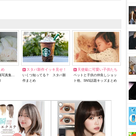
とめ
スタバ新作イッキ見せ！
天使級に可愛い子供たち
猫写真集…
いくつ知ってる？ スタバ新
ペットと子供の仲良しショッ
リ
作まとめ
ト他、SNS話題キッズまとめ