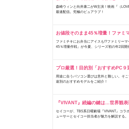
森崎ウィンと向井康二がW主演！映画『（LOVE S
最速配信。究極のピュアラブ！
お値段そのまま45％増量！ファミ
ファミチキにお弁当にアイスも!?ファミリーマ
45％増量作戦」が今夏、シリーズ初の年2回開
プロ厳選！目的別「おすすめPC９
用途に合うパソコン選びは意外と難しい。そこ
途別のおすすめモデルをご紹介！
『VIVANT』続編の鍵は…世界観
セイコーが、TBS系日曜劇場『VIVANT』コ
ューサーとセイコー担当者が魅力を解説する。