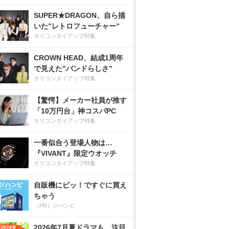
SUPER★DRAGON、自ら描
いた”レトロフューチャー”
オリコンタイアップ特集
CROWN HEAD、結成1周年
で見えた”バンドらしさ”
オリコンタイアップ特集
【驚愕】メーカー社員が推す
「10万円台」神コスパPC
オリコンタイアップ特集
一番似合う登場人物は…
『VIVANT』限定ウオッチ
オリコンタイアップ特集
自販機にピッ！ですぐに買え
ちゃう
（PR）ジハンピ
2026年7月夏ドラマも、注目