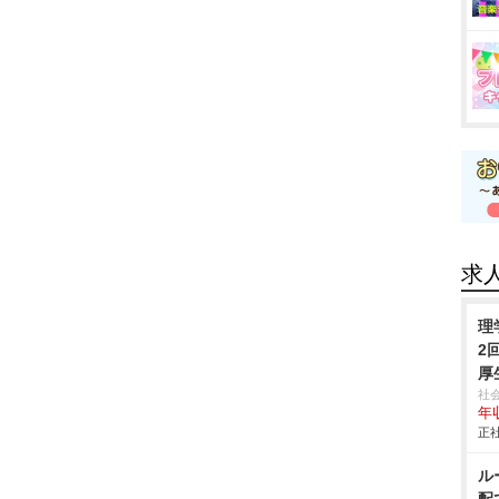
求
理
2
厚
社
年収
正社
ル