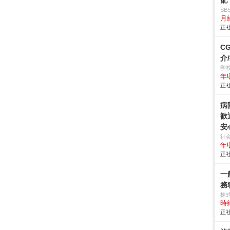
配
S
月給
正社
C
介
学
年
正社
病
歓
安
社
年収
正社
一
務
株
時給
正社