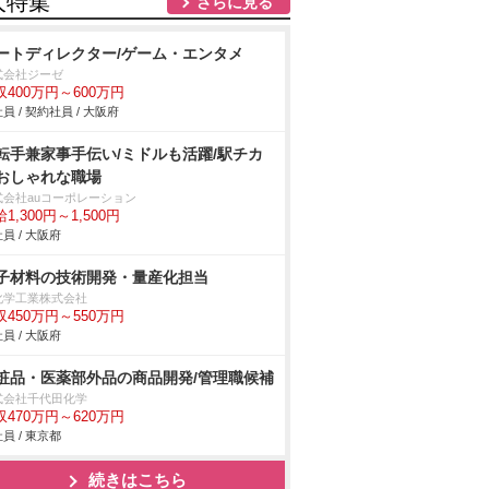
人特集
さらに見る
ートディレクター/ゲーム・エンタメ
式会社ジーゼ
収400万円～600万円
員 / 契約社員 / 大阪府
転手兼家事手伝い/ミドルも活躍/駅チカ
おしゃれな職場
式会社auコーポレーション
1,300円～1,500円
員 / 大阪府
子材料の技術開発・量産化担当
化学工業株式会社
収450万円～550万円
員 / 大阪府
粧品・医薬部外品の商品開発/管理職候補
式会社千代田化学
収470万円～620万円
員 / 東京都
続きはこちら