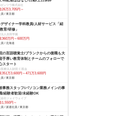
で再配達ほぼなし/日勤/土日休み
BSゼンツウ株式会社
26万3,705円～
員 / 東京都
Gデザイナー学科教員/人材サービス「紹
/教育/研修」
校法人吉田学園
収360万円～600万円
員 / 北海道
院の言語聴覚士/ブランクからの復職も大
迎手厚い教育体制とチームのフォローで
心スタート
会医療法人財団 仁医会
351万3,600円～471万3,600円
員 / 東京都
般事務スタッフ/パソコン業務メインの事
職/経験者歓迎/未経験OK
式会社ジェイウェイブ
1,550円～
員 / 派遣社員 / 東京都