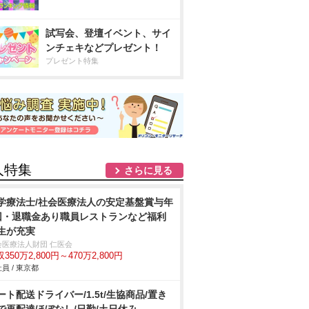
試写会、登壇イベント、サイ
ンチェキなどプレゼント！
プレゼント特集
人特集
さらに見る
学療法士/社会医療法人の安定基盤賞与年
回・退職金あり職員レストランなど福利
生が充実
会医療法人財団 仁医会
350万2,800円～470万2,800円
員 / 東京都
ート配送ドライバー/1.5t/生協商品/置き