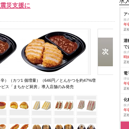
求
登震災支援に
ア
株
年
正社
運
で
株
時給
正社
電
堺
辛）（カツ1 個増量）（646円／とんかつを約47%増
年
ービス「まちかど厨房」導入店舗のみ発売
正社
化
株
年
正社