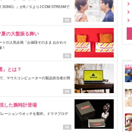
ONG）』が8／５よりJ:COM STREAMで
マ夏の大盤振る舞い
ートの人気企画「お値段そのまま おかわり
催！
選」とは？
で、マウスコンピューターの製品担当者が用
表現した腕時計登場
ラボレーションウオッチを製作。ドラマプロデ