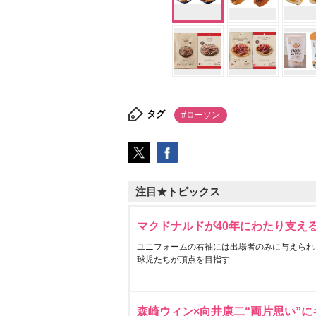
タグ
#ローソン
注目★トピックス
マクドナルドが40年にわたり支え
ユニフォームの右袖には出場者のみに与えられ
球児たちが頂点を目指す
森崎ウィン×向井康二“両片思い”