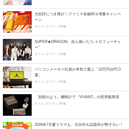
大好評につき再び！ファミマ名物45％増量キャンペ
ーン
オリコンタイアップ特集
SUPER★DRAGON、自ら描いた”レトロフューチャ
ー”
オリコンタイアップ特集
パソコンメーカー社員が本気で選ぶ「10万円台PC3
選」
オリコンタイアップ特集
「別班のよう」腕時計で『VIVANT』の世界観再現
オリコンタイアップ特集
2026年7月夏ドラマも、注目作＆話題作が勢ぞろい！