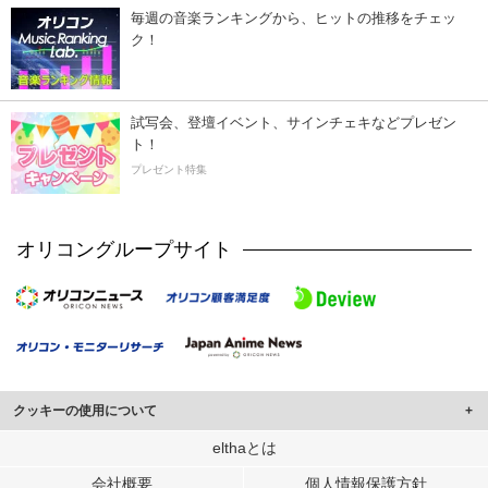
毎週の音楽ランキングから、ヒットの推移をチェッ
ク！
試写会、登壇イベント、サインチェキなどプレゼン
ト！
プレゼント特集
オリコングループサイト
クッキーの使用について
このサイトでは Cookie を使用して、ユーザーに合わせたコンテンツや広告の
elthaとは
表示、ソーシャル メディア機能の提供、広告の表示回数やクリック数の測定を
会社概要
個人情報保護方針
行っています。