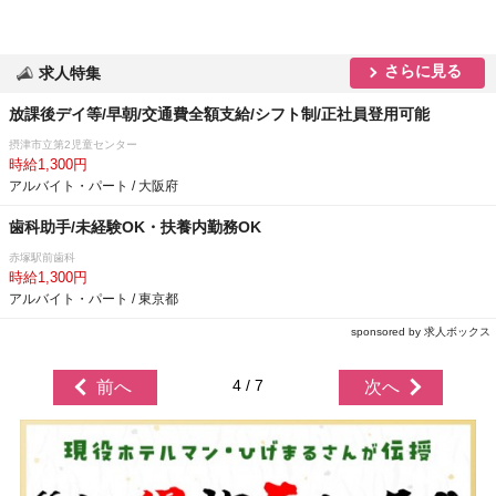
さらに見る
求人特集
放課後デイ等/早朝/交通費全額支給/シフト制/正社員登用可能
摂津市立第2児童センター
時給1,300円
アルバイト・パート / 大阪府
歯科助手/未経験OK・扶養内勤務OK
赤塚駅前歯科
時給1,300円
アルバイト・パート / 東京都
sponsored by 求人ボックス
4 / 7
前へ
次へ