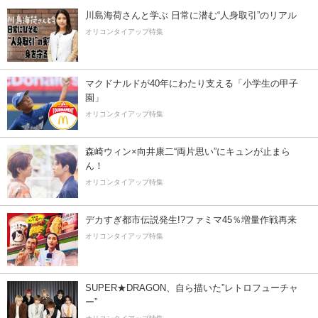
川島海荷さんと学ぶ 日常に潜む“人身取引”のリアル
オリコンタイアップ特集
マクドナルドが40年にわたり支える「小学生の甲子
園」
オリコンタイアップ特集
森崎ウィン×向井康二“両片思い”にキュンが止まら
ん！
オリコンタイアップ特集
デカすぎ都市伝説発生!?ファミマ45％増量作戦再来
オリコンタイアップ特集
SUPER★DRAGON、自ら描いた”レトロフューチャ
ー”