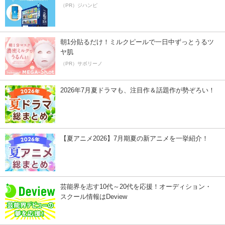
（PR）ジハンピ
朝1分貼るだけ！ミルクピールで一日中ずっとうるツ
ヤ肌
（PR）サボリーノ
2026年7月夏ドラマも、注目作＆話題作が勢ぞろい！
【夏アニメ2026】7月期夏の新アニメを一挙紹介！
芸能界を志す10代～20代を応援！オーディション・
スクール情報はDeview