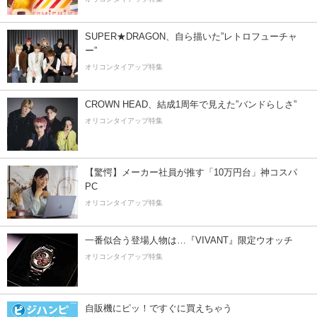
SUPER★DRAGON、自ら描いた”レトロフューチャ
ー”
オリコンタイアップ特集
CROWN HEAD、結成1周年で見えた”バンドらしさ”
オリコンタイアップ特集
【驚愕】メーカー社員が推す「10万円台」神コスパ
PC
オリコンタイアップ特集
一番似合う登場人物は…『VIVANT』限定ウオッチ
オリコンタイアップ特集
自販機にピッ！ですぐに買えちゃう