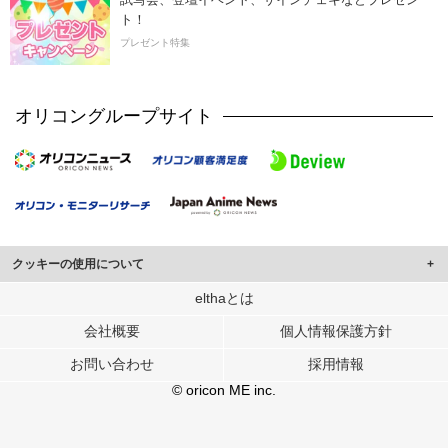
ト！
プレゼント特集
オリコングループサイト
クッキーの使用について
このサイトでは Cookie を使用して、ユーザーに合わせたコンテンツや広告の
elthaとは
表示、ソーシャル メディア機能の提供、広告の表示回数やクリック数の測定を
会社概要
個人情報保護方針
行っています。
また、ユーザーによるサイトの利用状況についても情報を収集し、ソーシャル
お問い合わせ
採用情報
メディアや広告配信、データ解析の各パートナーに提供しています。
各パートナーは、この情報とユーザーが各パートナーに提供した他の情報や、
© oricon ME inc.
ユーザーが各パートナーのサービスを使用したときに収集した他の情報を組み
合わせて使用することがあります。