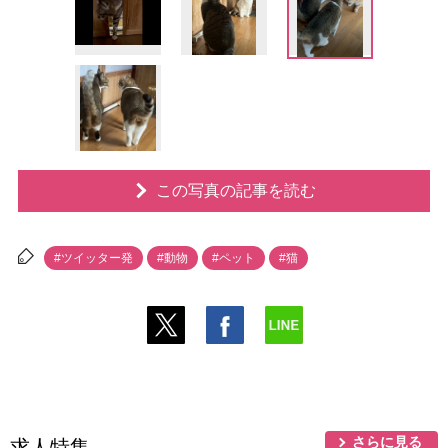
この写真の記事を読む
#ツイッター発
#動物
#ペット
#猫
さらに見る
求人特集