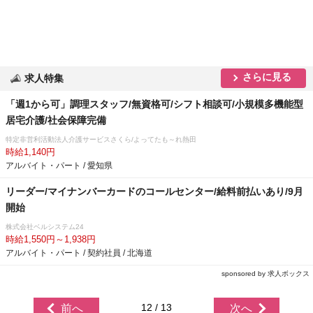
さらに見る
求人特集
「週1から可」調理スタッフ/無資格可/シフト相談可/小規模多機能型
居宅介護/社会保障完備
特定非営利活動法人介護サービスさくら/よってたも～れ熱田
時給1,140円
アルバイト・パート / 愛知県
リーダー/マイナンバーカードのコールセンター/給料前払いあり/9月
開始
株式会社ベルシステム24
時給1,550円～1,938円
アルバイト・パート / 契約社員 / 北海道
sponsored by 求人ボックス
12 / 13
前へ
次へ