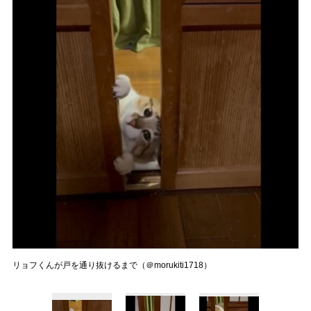
リョフくんが戸を通り抜けるまで（＠morukiti1718）