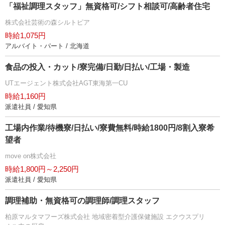
「福祉調理スタッフ」無資格可/シフト相談可/高齢者住宅
株式会社芸術の森シルトピア
時給1,075円
アルバイト・パート / 北海道
食品の投入・カット/寮完備/日勤/日払い/工場・製造
UTエージェント株式会社AGT東海第一CU
時給1,160円
派遣社員 / 愛知県
工場内作業/待機寮/日払い/寮費無料/時給1800円/8割入寮希
望者
move on株式会社
時給1,800円～2,250円
派遣社員 / 愛知県
調理補助・無資格可の調理師/調理スタッフ
柏原マルタマフーズ株式会社 地域密着型介護保健施設 エクウスプリ