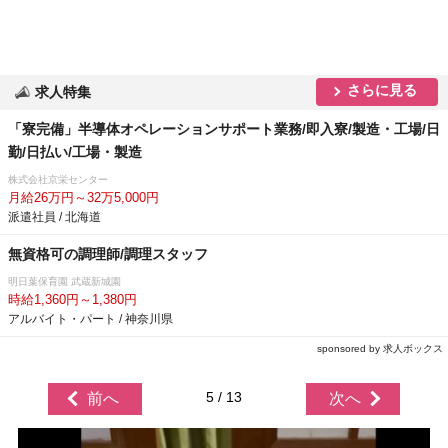
さらに見る
求人特集
「寮完備」半導体オペレーションサポート業務/即入寮/製造・工場/日
勤/日払い/工場・製造
株式会社京栄センター
月給26万円～32万5,000円
派遣社員 / 北海道
無資格可の調理師/調理スタッフ
明日葉保育園 武蔵新城園
時給1,360円～1,380円
アルバイト・パート / 神奈川県
sponsored by 求人ボックス
5 / 13
前へ
次へ