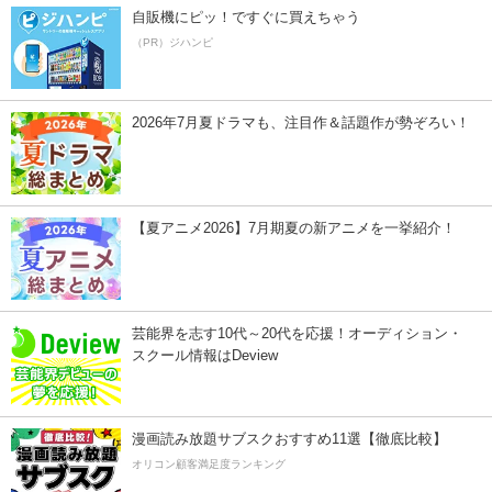
自販機にピッ！ですぐに買えちゃう
（PR）ジハンピ
2026年7月夏ドラマも、注目作＆話題作が勢ぞろい！
【夏アニメ2026】7月期夏の新アニメを一挙紹介！
芸能界を志す10代～20代を応援！オーディション・
スクール情報はDeview
漫画読み放題サブスクおすすめ11選【徹底比較】
オリコン顧客満足度ランキング