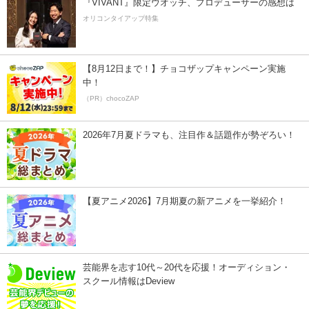
『VIVANT』限定ウオッチ、プロデューサーの感想は
オリコンタイアップ特集
【8月12日まで！】チョコザップキャンペーン実施
中！
（PR）chocoZAP
2026年7月夏ドラマも、注目作＆話題作が勢ぞろい！
【夏アニメ2026】7月期夏の新アニメを一挙紹介！
芸能界を志す10代～20代を応援！オーディション・
スクール情報はDeview