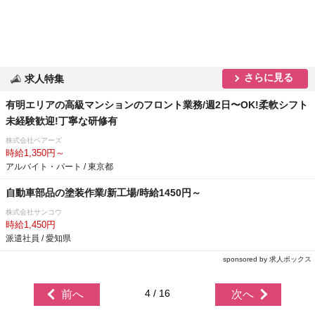
さらに見る
求人特集
有明エリアの⾼級マンションのフロント業務/週2⽇〜OK!柔軟シフト
未経験歓迎!丁寧な研修有
株式会社ベアーズ
時給1,350円～
アルバイト・パート / 東京都
自動車部品の塗装作業/新工場/時給1450円～
株式会社サンコウ
時給1,450円
派遣社員 / 愛知県
sponsored by 求人ボックス
4 / 16
前へ
次へ