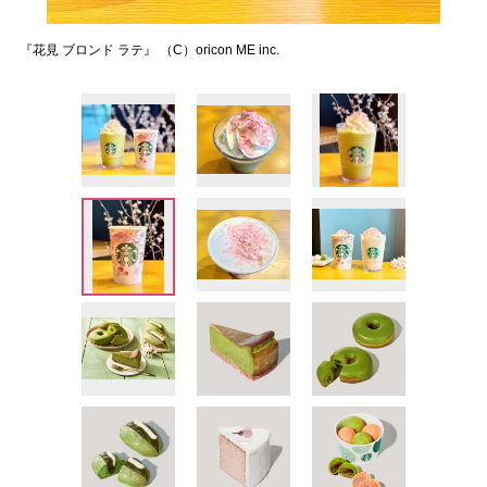
『花見 ブロンド ラテ』 （C）oricon ME inc.