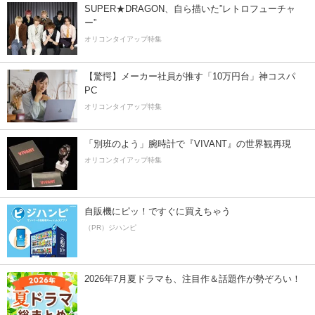
SUPER★DRAGON、自ら描いた”レトロフューチャ
ー”
オリコンタイアップ特集
【驚愕】メーカー社員が推す「10万円台」神コスパ
PC
オリコンタイアップ特集
「別班のよう」腕時計で『VIVANT』の世界観再現
オリコンタイアップ特集
自販機にピッ！ですぐに買えちゃう
（PR）ジハンピ
2026年7月夏ドラマも、注目作＆話題作が勢ぞろい！