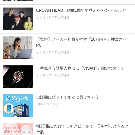
CROWN HEAD、結成1周年で見えた”バンドらしさ”
オリコンタイアップ特集
【驚愕】メーカー社員が推す「10万円台」神コスパ
PC
オリコンタイアップ特集
一番似合う登場人物は…『VIVANT』限定ウオッチ
オリコンタイアップ特集
自販機にピッ！ですぐに買えちゃう
（PR）ジハンピ
朝1分貼るだけ！ミルクピールで一日中ずっとうるツ
ヤ肌