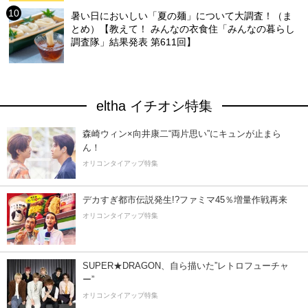
暑い日においしい「夏の麺」について大調査！（ま
とめ）【教えて！ みんなの衣食住「みんなの暮らし
調査隊」結果発表 第611回】
eltha イチオシ特集
森崎ウィン×向井康二“両片思い”にキュンが止まら
ん！
オリコンタイアップ特集
デカすぎ都市伝説発生!?ファミマ45％増量作戦再来
オリコンタイアップ特集
SUPER★DRAGON、自ら描いた”レトロフューチャ
ー”
オリコンタイアップ特集