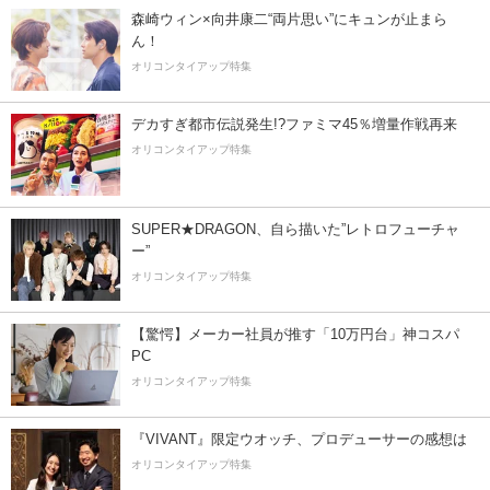
森崎ウィン×向井康二“両片思い”にキュンが止まら
ん！
オリコンタイアップ特集
デカすぎ都市伝説発生!?ファミマ45％増量作戦再来
オリコンタイアップ特集
SUPER★DRAGON、自ら描いた”レトロフューチャ
ー”
オリコンタイアップ特集
【驚愕】メーカー社員が推す「10万円台」神コスパ
PC
オリコンタイアップ特集
『VIVANT』限定ウオッチ、プロデューサーの感想は
オリコンタイアップ特集