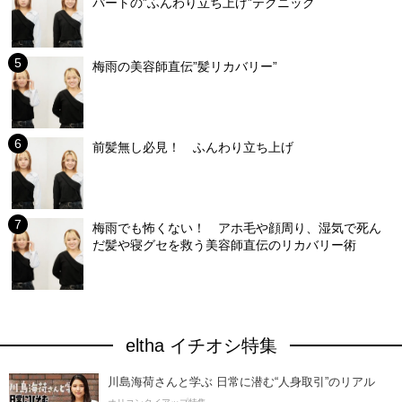
パートの”ふんわり立ち上げ”テクニック
梅雨の美容師直伝”髪リカバリー”
前髪無し必見！ ふんわり立ち上げ
梅雨でも怖くない！ アホ毛や顔周り、湿気で死ん
だ髪や寝グセを救う美容師直伝のリカバリー術
eltha イチオシ特集
川島海荷さんと学ぶ 日常に潜む“人身取引”のリアル