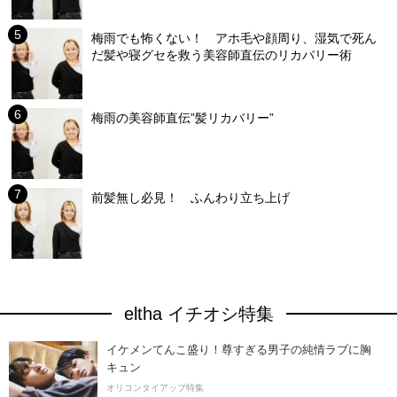
梅雨でも怖くない！ アホ毛や顔周り、湿気で死ん
だ髪や寝グセを救う美容師直伝のリカバリー術
梅雨の美容師直伝”髪リカバリー”
前髪無し必見！ ふんわり立ち上げ
eltha イチオシ特集
イケメンてんこ盛り！尊すぎる男子の純情ラブに胸
キュン
オリコンタイアップ特集