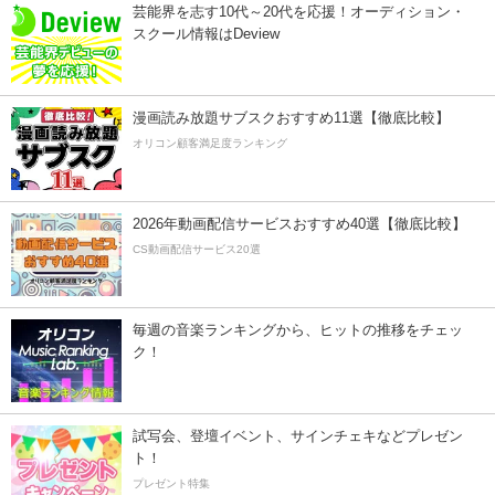
芸能界を志す10代～20代を応援！オーディション・
スクール情報はDeview
漫画読み放題サブスクおすすめ11選【徹底比較】
オリコン顧客満足度ランキング
2026年動画配信サービスおすすめ40選【徹底比較】
CS動画配信サービス20選
毎週の音楽ランキングから、ヒットの推移をチェッ
ク！
試写会、登壇イベント、サインチェキなどプレゼン
ト！
プレゼント特集