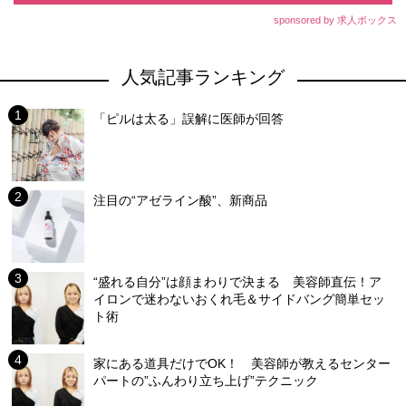
sponsored by 求人ボックス
人気記事ランキング
「ピルは太る」誤解に医師が回答
注目の“アゼライン酸”、新商品
“盛れる自分”は顔まわりで決まる 美容師直伝！ア
イロンで迷わないおくれ毛＆サイドバング簡単セッ
ト術
家にある道具だけでOK！ 美容師が教えるセンター
パートの”ふんわり立ち上げ”テクニック