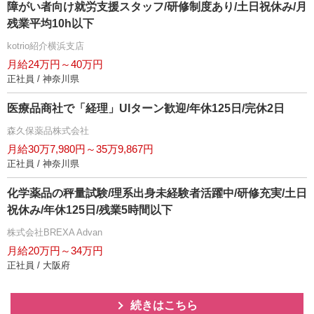
障がい者向け就労支援スタッフ/研修制度あり/土日祝休み/月
残業平均10h以下
kotrio紹介横浜支店
月給24万円～40万円
正社員 / 神奈川県
医療品商社で「経理」UIターン歓迎/年休125日/完休2日
森久保薬品株式会社
月給30万7,980円～35万9,867円
正社員 / 神奈川県
化学薬品の秤量試験/理系出身未経験者活躍中/研修充実/土日
祝休み/年休125日/残業5時間以下
株式会社BREXA Advan
月給20万円～34万円
正社員 / 大阪府
続きはこちら