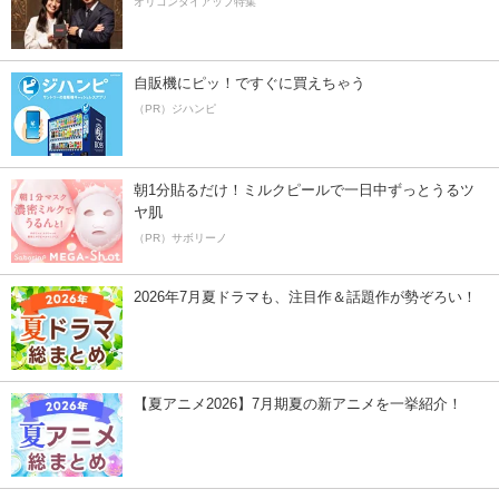
オリコンタイアップ特集
自販機にピッ！ですぐに買えちゃう
（PR）ジハンピ
朝1分貼るだけ！ミルクピールで一日中ずっとうるツ
ヤ肌
（PR）サボリーノ
2026年7月夏ドラマも、注目作＆話題作が勢ぞろい！
【夏アニメ2026】7月期夏の新アニメを一挙紹介！