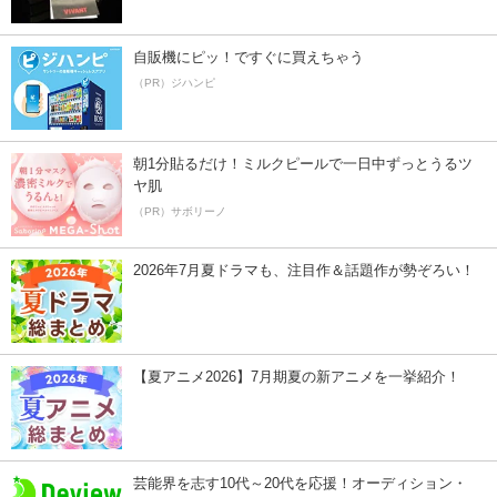
自販機にピッ！ですぐに買えちゃう
（PR）ジハンピ
朝1分貼るだけ！ミルクピールで一日中ずっとうるツ
ヤ肌
（PR）サボリーノ
2026年7月夏ドラマも、注目作＆話題作が勢ぞろい！
【夏アニメ2026】7月期夏の新アニメを一挙紹介！
芸能界を志す10代～20代を応援！オーディション・