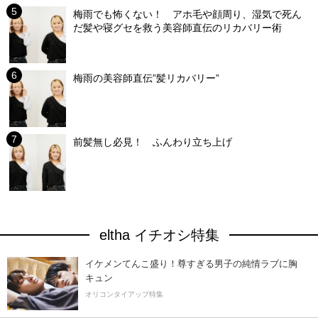
梅雨でも怖くない！ アホ毛や顔周り、湿気で死ん
だ髪や寝グセを救う美容師直伝のリカバリー術
梅雨の美容師直伝”髪リカバリー”
前髪無し必見！ ふんわり立ち上げ
eltha イチオシ特集
イケメンてんこ盛り！尊すぎる男子の純情ラブに胸
キュン
オリコンタイアップ特集