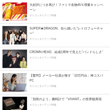
大好評につき再び！ファミマ名物45％増量キャンペ
ーン
オリコンタイアップ特集
SUPER★DRAGON、自ら描いた”レトロフューチャ
ー”
オリコンタイアップ特集
CROWN HEAD、結成1周年で見えた”バンドらしさ”
オリコンタイアップ特集
【驚愕】メーカー社員が推す「10万円台」神コスパ
PC
オリコンタイアップ特集
「別班のよう」腕時計で『VIVANT』の世界観再現
オリコンタイアップ特集