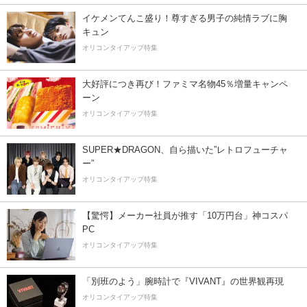
イケメンてんこ盛り！尊すぎる男子の純情ラブに胸
キュン
オリコンタイアップ特集
大好評につき再び！ファミマ名物45％増量キャンペ
ーン
オリコンタイアップ特集
SUPER★DRAGON、自ら描いた”レトロフューチャ
ー”
オリコンタイアップ特集
【驚愕】メーカー社員が推す「10万円台」神コスパ
PC
オリコンタイアップ特集
「別班のよう」腕時計で『VIVANT』の世界観再現
オリコンタイアップ特集