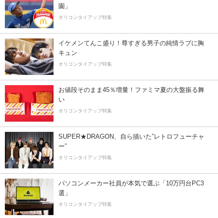
園」
オリコンタイアップ特集
イケメンてんこ盛り！尊すぎる男子の純情ラブに胸
キュン
オリコンタイアップ特集
お値段そのまま45％増量！ファミマ夏の大盤振る舞
い
オリコンタイアップ特集
SUPER★DRAGON、自ら描いた”レトロフューチャ
ー”
オリコンタイアップ特集
パソコンメーカー社員が本気で選ぶ「10万円台PC3
選」
オリコンタイアップ特集