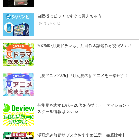
自販機にピッ！ですぐに買えちゃう
（PR）ジハンピ
2026年7月夏ドラマも、注目作＆話題作が勢ぞろい！
【夏アニメ2026】7月期夏の新アニメを一挙紹介！
芸能界を志す10代～20代を応援！オーディション・
スクール情報はDeview
漫画読み放題サブスクおすすめ11選【徹底比較】