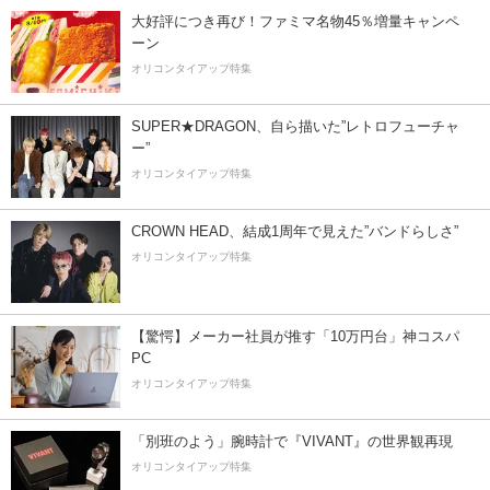
大好評につき再び！ファミマ名物45％増量キャンペ
ーン
オリコンタイアップ特集
SUPER★DRAGON、自ら描いた”レトロフューチャ
ー”
オリコンタイアップ特集
CROWN HEAD、結成1周年で見えた”バンドらしさ”
オリコンタイアップ特集
【驚愕】メーカー社員が推す「10万円台」神コスパ
PC
オリコンタイアップ特集
「別班のよう」腕時計で『VIVANT』の世界観再現
オリコンタイアップ特集