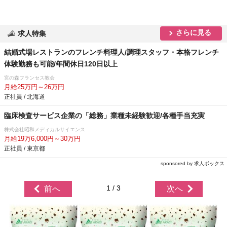
さらに見る
求人特集
結婚式場レストランのフレンチ料理人/調理スタッフ・本格フレンチ
体験勤務も可能/年間休日120日以上
宮の森フランセス教会
月給25万円～26万円
正社員 / 北海道
臨床検査サービス企業の「総務」業種未経験歓迎/各種手当充実
株式会社昭和メディカルサイエンス
月給19万6,000円～30万円
正社員 / 東京都
sponsored by 求人ボックス
1 / 3
前へ
次へ