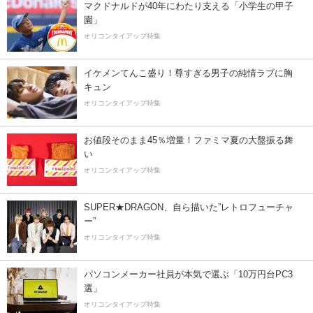
マクドナルドが40年にわたり支える「小学生の甲子
園」
オリコンタイアップ特集
イケメンてんこ盛り！尊すぎる男子の純情ラブに胸
キュン
オリコンタイアップ特集
お値段そのまま45％増量！ファミマ夏の大盤振る舞
い
オリコンタイアップ特集
SUPER★DRAGON、自ら描いた”レトロフューチャ
ー”
オリコンタイアップ特集
パソコンメーカー社員が本気で選ぶ「10万円台PC3
選」
オリコンタイアップ特集