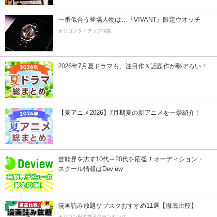
一番似合う登場人物は…『VIVANT』限定ウオッチ
オリコンタイアップ特集
2026年7月夏ドラマも、注目作＆話題作が勢ぞろい！
【夏アニメ2026】7月期夏の新アニメを一挙紹介！
芸能界を志す10代～20代を応援！オーディション・
スクール情報はDeview
漫画読み放題サブスクおすすめ11選【徹底比較】
オリコン顧客満足度ランキング