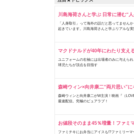
川島海荷さんと学ぶ 日常に潜む“人
「人身取引」って海外の話だと思ってませんか
起きています。川島海荷さんと学ぶリアルな実
マクドナルドが40年にわたり支え
ユニフォームの右袖には出場者のみに与えられ
球児たちが頂点を目指す
森崎ウィン×向井康二“両片思い”
森崎ウィンと向井康二がW主演！映画『（LOVE S
最速配信。究極のピュアラブ！
お値段そのまま45％増量！ファミ
ファミチキにお弁当にアイスも!?ファミリーマ