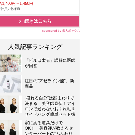
1,400円～1,450円
社員 / 北海道
続きはこちら
sponsored by 求人ボックス
人気記事ランキング
「ピルは太る」誤解に医師
が回答
注目の“アゼライン酸”、新
商品
“盛れる自分”は顔まわりで
決まる 美容師直伝！アイ
ロンで迷わないおくれ毛＆
サイドバング簡単セット術
家にある道具だけで
OK！ 美容師が教えるセ
ンターパートの”ふんわり