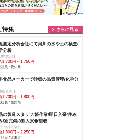
人特集
さらに見る
境測定分析会社にて河川の水や土の検査/
学分析
DB株式会社
1,700円～1,750円
社員 / 愛知県
手食品メーカーで砂糖の品質管理/化学分
DB株式会社
1,700円～1,800円
社員 / 愛知県
品の製造スタッフ/軽作業/即日入寮/住み
み/寮完備/8割入寮希望者
ve on株式会社
1,800円～2,250円
社員 / 北海道