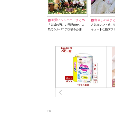
可愛いシルバニアまとめ
癒やしの猫ま
『鬼滅の刃』の再現ほか、人
人気タレント猫、
気のシルバニア投稿を公開
キュートな猫ズラ
P R