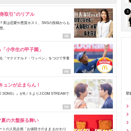
身取引”のリアル
？実は恋愛や悪質ホスト、SNSの投稿からも
態。
る「小学生の甲子園」
る「マクドナルド・ワッペン」をつけて学童
にキュンが止まらん！
登
ONG）』が8／５よりJ:COM STREAMで
マ夏の大盤振る舞い
ートの人気企画「お値段そのまま おかわり