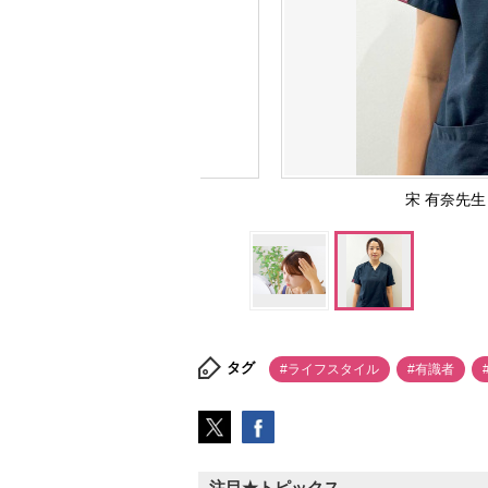
宋 有奈先
タグ
#ライフスタイル
#有識者
注目★トピックス