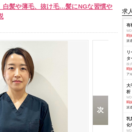
」白髪や薄毛、抜け毛…髪にNGな習慣
求
説
有
W
時給
派遣
リ
タ
株
時給
アル
大
析
W
時給
派遣
乳
化
W