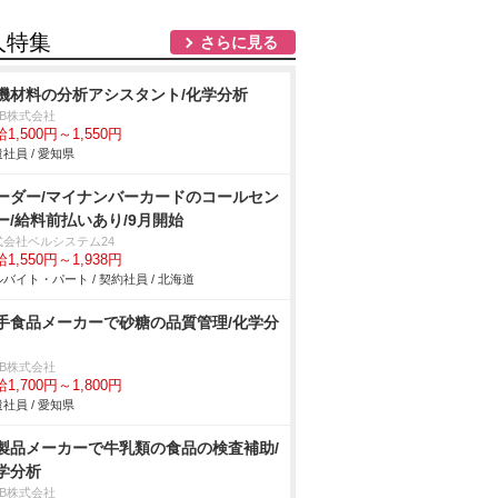
人特集
さらに見る
機材料の分析アシスタント/化学分析
DB株式会社
1,500円～1,550円
社員 / 愛知県
ーダー/マイナンバーカードのコールセン
ー/給料前払いあり/9月開始
式会社ベルシステム24
1,550円～1,938円
バイト・パート / 契約社員 / 北海道
手食品メーカーで砂糖の品質管理/化学分
DB株式会社
1,700円～1,800円
社員 / 愛知県
製品メーカーで牛乳類の食品の検査補助/
学分析
DB株式会社