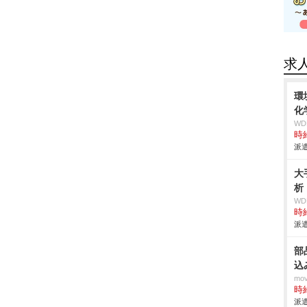
求
環
化
W
時給
派遣
大
析
W
時給
派遣
部
込
mo
時給
派遣