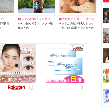
とめ
スタバ新作イッキ見せ！
天使級に可愛い子供たち
猫写真集…
いくつ知ってる？ スタバ新
ペットと子供の仲良しショッ
リ
作まとめ
ト他、SNS話題キッズまとめ