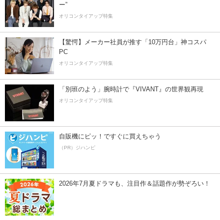
ー”
オリコンタイアップ特集
【驚愕】メーカー社員が推す「10万円台」神コスパ
PC
オリコンタイアップ特集
「別班のよう」腕時計で『VIVANT』の世界観再現
オリコンタイアップ特集
自販機にピッ！ですぐに買えちゃう
（PR）ジハンピ
2026年7月夏ドラマも、注目作＆話題作が勢ぞろい！