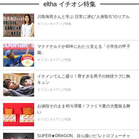
eltha イチオシ特集
川島海荷さんと学ぶ 日常に潜む“人身取引”のリアル
オリコンタイアップ特集
マクドナルドが40年にわたり支える「小学生の甲子
園」
オリコンタイアップ特集
イケメンてんこ盛り！尊すぎる男子の純情ラブに胸
キュン
オリコンタイアップ特集
お値段そのまま45％増量！ファミマ夏の大盤振る舞
い
オリコンタイアップ特集
SUPER★DRAGON、自ら描いた”レトロフューチャ