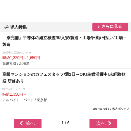
さらに見る
求人特集
「寮完備」半導体の組立検査/即入寮/製造・工場/日勤/日払い/工場・
製造
株式会社京栄センター
時給1,320円～1,650円
派遣社員 / 北海道
高級マンションのカフェスタッフ/週2日～OK!主婦活躍中!未経験歓
迎 研修あり
株式会社ベアーズ
時給1,350円～
アルバイト・パート / 東京都
sponsored by 求人ボックス
1 / 6
前へ
次へ