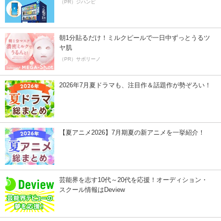
（PR）ジハンピ
朝1分貼るだけ！ミルクピールで一日中ずっとうるツ
ヤ肌
（PR）サボリーノ
2026年7月夏ドラマも、注目作＆話題作が勢ぞろい！
【夏アニメ2026】7月期夏の新アニメを一挙紹介！
芸能界を志す10代～20代を応援！オーディション・
スクール情報はDeview