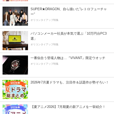
SUPER★DRAGON、自ら描いた”レトロフューチャ
ー”
オリコンタイアップ特集
パソコンメーカー社員が本気で選ぶ「10万円台PC3
選」
オリコンタイアップ特集
一番似合う登場人物は…『VIVANT』限定ウオッチ
オリコンタイアップ特集
2026年7月夏ドラマも、注目作＆話題作が勢ぞろい！
【夏アニメ2026】7月期夏の新アニメを一挙紹介！