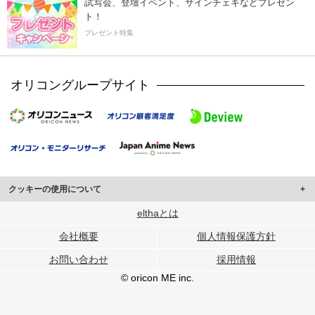
試写会、登壇イベント、サインチェキなどプレゼン
ト！
プレゼント特集
オリコングループサイト
クッキーの使用について
このサイトでは Cookie を使用して、ユーザーに合わせたコンテンツや広告の
elthaとは
表示、ソーシャル メディア機能の提供、広告の表示回数やクリック数の測定を
会社概要
個人情報保護方針
行っています。
また、ユーザーによるサイトの利用状況についても情報を収集し、ソーシャル
お問い合わせ
採用情報
メディアや広告配信、データ解析の各パートナーに提供しています。
各パートナーは、この情報とユーザーが各パートナーに提供した他の情報や、
© oricon ME inc.
ユーザーが各パートナーのサービスを使用したときに収集した他の情報を組み
合わせて使用することがあります。