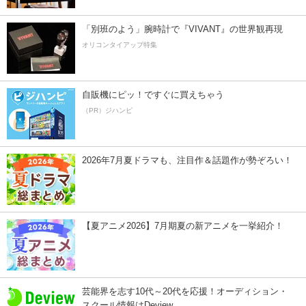
「別班のよう」腕時計で『VIVANT』の世界観再現
オリコンタイアップ特集
自販機にピッ！ですぐに買えちゃう
（PR）ジハンピ
2026年7月夏ドラマも、注目作＆話題作が勢ぞろい！
【夏アニメ2026】7月期夏の新アニメを一挙紹介！
芸能界を志す10代～20代を応援！オーディション・
スクール情報はDeview