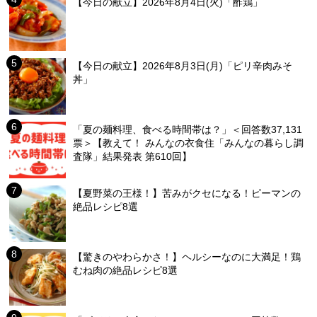
【今日の献立】2026年8月4日(火)「酢鶏」
【今日の献立】2026年8月3日(月)「ピリ辛肉みそ
丼」
「夏の麺料理、食べる時間帯は？」＜回答数37,131
票＞【教えて！ みんなの衣食住「みんなの暮らし調
査隊」結果発表 第610回】
【夏野菜の王様！】苦みがクセになる！ピーマンの
絶品レシピ8選
【驚きのやわらかさ！】ヘルシーなのに大満足！鶏
むね肉の絶品レシピ8選