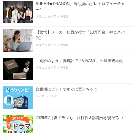
SUPER★DRAGON、自ら描いた”レトロフューチャ
ー”
オリコンタイアップ特集
【驚愕】メーカー社員が推す「10万円台」神コスパ
PC
オリコンタイアップ特集
「別班のよう」腕時計で『VIVANT』の世界観再現
オリコンタイアップ特集
自販機にピッ！ですぐに買えちゃう
（PR）ジハンピ
2026年7月夏ドラマも、注目作＆話題作が勢ぞろい！