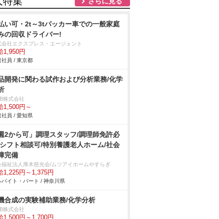
人特集
さらに見る
払い可・2t～3tパッカー車での一般家庭
みの回収ドライバー!
式会社エクスプレス・エージェント
1,950円
社員 / 東京都
品開発に関わる試作および分析業務/化学
析
DB株式会社
1,500円～
社員 / 愛知県
週2から可」調理スタッフ/調理師免許必
/シフト相談可/特別養護老人ホーム/社会
障完備
会福祉法人厚木慈光会/ムツアイホームやすらぎ
1,225円～1,375円
バイト・パート / 神奈川県
機合成の実験補助業務/化学分析
DB株式会社
1,500円～1,700円