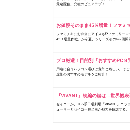
最速配信。究極のピュアラブ！
お値段そのまま45％増量！ファミ
ファミチキにお弁当にアイスも!?ファミリーマ
45％増量作戦」が今夏、シリーズ初の年2回開
プロ厳選！目的別「おすすめPC９
用途に合うパソコン選びは意外と難しい。そこ
途別のおすすめモデルをご紹介！
『VIVANT』続編の鍵は…世界観
セイコーが、TBS系日曜劇場『VIVANT』コ
ューサーとセイコー担当者が魅力を解説する。