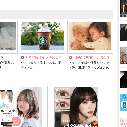
とめ
スタバ新作イッキ見せ！
天使級に可愛い子供たち
猫写真集…
いくつ知ってる？ スタバ新
ペットと子供の仲良しショッ
リ
作まとめ
ト他、SNS話題キッズまとめ