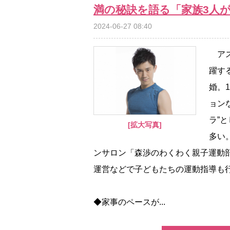
満の秘訣を語る「家族3人
2024-06-27 08:40
アス
躍す
婚。
ョン
ラ”
[拡大写真]
多い
ンサロン「森渉のわくわく親子運動
運営などで子どもたちの運動指導も
◆家事のペースが...