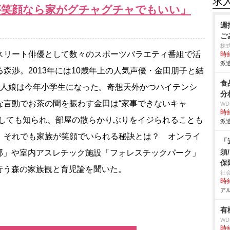
求
が笑顔なら家がグチャグチャでもいい」
週
ご
株
リート俳優として数々のスポーツバラエティ番組で活
時給
派遣
る森渉。2013年には10歳年上の人気声優・金田朋子と結
食
1人娘は今年小学生になった。奇想天外かつハイテンシ
分
な言動でお茶の間を賑わす金田は“家事できないキャ
W
時給
としても知られ、部屋の散らかりぶりをイジられることも
派遣
。それでも家族が笑顔でいられる秘訣とは？ オンライ
「
須
部」や室内アスレチック施設「フォレスチックパーク」
保
行う森の家族観と育児論を聞いた。
社
時給
アル
有
W
時給