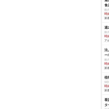
週
食
株
時給
派遣
週
株
時給
アル
法
ー
株
時給
派遣
植
W
時給
派遣
看
タ