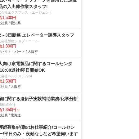
払い可・リーチフォークを使用した定温
品の入出庫作業スタッフ!
式会社エクスプレス・エージェント
1,500円
社員 / 愛知県
2～3日勤務 エレベーター誘導スタッフ
式会社阪急ジョブ・エール
1,300円
バイト・パート / 大阪府
人向け家電製品に関するコールセンタ
/18:00退社/即日開始OK
式会社ベルシステム24
1,500円
社員 / 大阪府
物に関する遺伝子実験補助業務/化学分析
DB株式会社
1,350円～
社員 / 北海道
護師募集/内勤のお仕事紹介/コールセン
ー/平日のみ・夜勤なしなど希望伺います