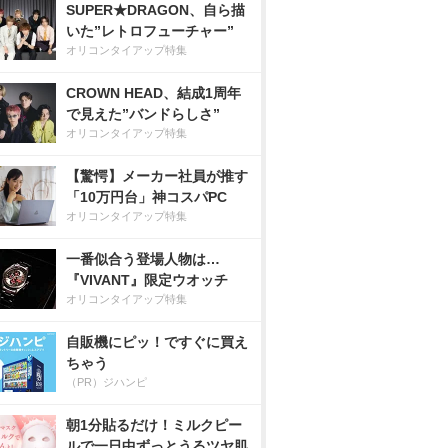
SUPER★DRAGON、自ら描
いた”レトロフューチャー”
オリコンタイアップ特集
CROWN HEAD、結成1周年
で見えた”バンドらしさ”
オリコンタイアップ特集
【驚愕】メーカー社員が推す
「10万円台」神コスパPC
オリコンタイアップ特集
一番似合う登場人物は…
『VIVANT』限定ウオッチ
オリコンタイアップ特集
自販機にピッ！ですぐに買え
ちゃう
（PR）ジハンピ
朝1分貼るだけ！ミルクピー
ルで一日中ずっとうるツヤ肌