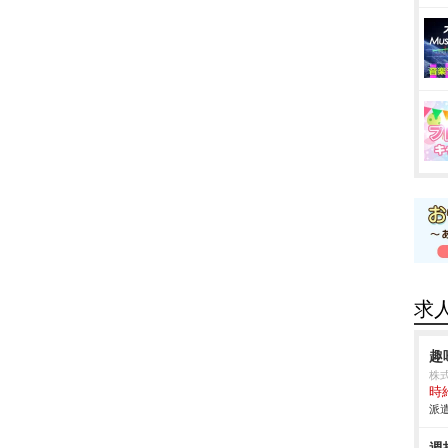
求
趣
株
時給
派遣