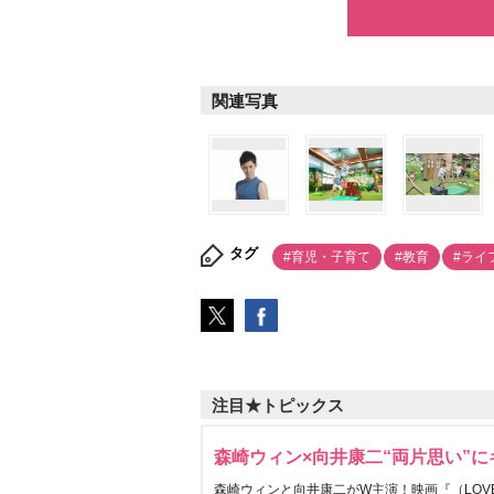
関連写真
タグ
#育児・子育て
#教育
#ライ
注目★トピックス
森崎ウィン×向井康二“両片思い”
森崎ウィンと向井康二がW主演！映画『（LOVE S