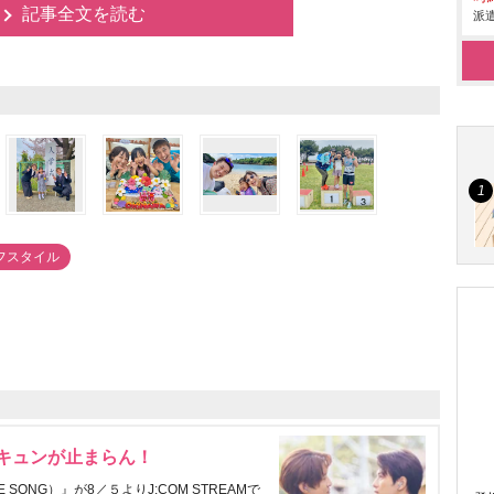
記事全文を読む
派遣
フスタイル
にキュンが止まらん！
ONG）』が8／５よりJ:COM STREAMで