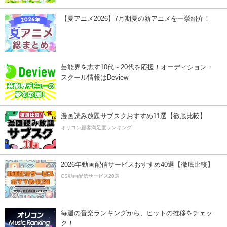
【夏アニメ2026】7月期夏の新アニメを一挙紹介！
芸能界を志す10代～20代を応援！オーディション・
スクール情報はDeview
漫画読み放題サブスクおすすめ11選【徹底比較】
オリコン顧客満足度ランキング
2026年動画配信サービスおすすめ40選【徹底比較】
CS動画配信サービス20選
毎週の音楽ランキングから、ヒットの推移をチェッ
ク！