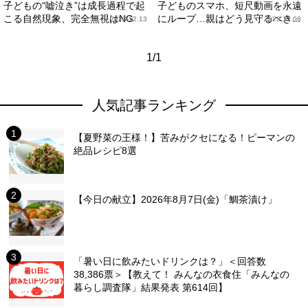
子どもの“嘘泣き”は成長過程で起
子どものスマホ、短尺動画を永遠
こる自然現象、完全無視はNG
にループ…親はどう見守るべき...
2023.12.13
2023.12.08
1/1
人気記事ランキング
【夏野菜の王様！】苦みがクセになる！ピーマンの
絶品レシピ8選
【今日の献立】2026年8月7日(金)「鯛茶漬け」
「暑い日に飲みたいドリンクは？」＜回答数
38,386票＞【教えて！ みんなの衣食住「みんなの
暮らし調査隊」結果発表 第614回】