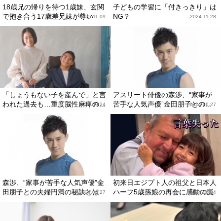
18歳兄の帰りを待つ1歳妹、玄関
子どもの学習に「付きっきり」は
で抱き合う17歳差兄妹が尊い
NG？
2025.11.09
2024.11.28
「しょうもない子を産んで」と言
アスリート俳優の森渉、“家事が
われた過去も…重度脳性麻痺の...
苦手な人気声優”金田朋子との...
2024.09.24
2024.06.27
森渉、“家事が苦手な人気声優”金
初来日エジプト人の祖父と日本人
田朋子との夫婦円満の秘訣とは
ハーフ5歳孫娘の再会に感動の嵐
2024.06.27
2024.06.04