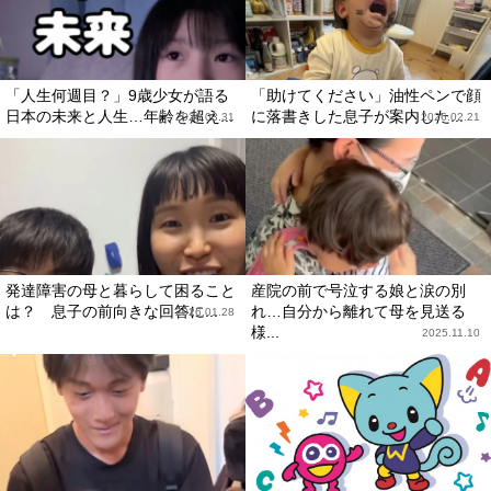
「人生何週目？」9歳少女が語る
「助けてください」油性ペンで顔
日本の未来と人生…年齢を超え...
に落書きした息子が案内した...
2026.03.31
2026.02.21
発達障害の母と暮らして困ること
産院の前で号泣する娘と涙の別
は？ 息子の前向きな回答に...
れ…自分から離れて母を見送る
2026.01.28
様...
2025.11.10