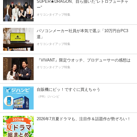
SUPER★DRAGON、自ら描いた”レトロフューチャ
ー”
オリコンタイアップ特集
パソコンメーカー社員が本気で選ぶ「10万円台PC3
選」
オリコンタイアップ特集
『VIVANT』限定ウオッチ、プロデューサーの感想は
オリコンタイアップ特集
自販機にピッ！ですぐに買えちゃう
（PR）ジハンピ
2026年7月夏ドラマも、注目作＆話題作が勢ぞろい！