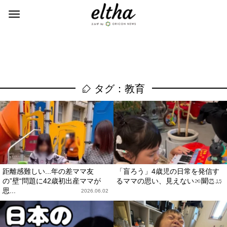
タグ：教育
距離感難しい...年の差ママ友
「盲ろう」4歳児の日常を発信す
の”壁“問題に42歳初出産ママが
るママの思い、見えない・聞こ...
2026.05.15
思...
2026.06.02