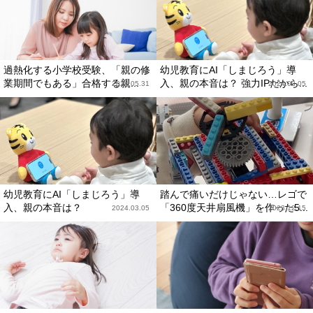
過熱化する小学校受験、「親の修
幼児教育にAI「しまじろう」導
業期間でもある」合格する親...
入、親の本音は？ 強力IPだから...
2024.05.31
2024.03.05
幼児教育にAI「しまじろう」導
踏んで痛いだけじゃない…レゴで
入、親の本音は？
「360度天井扇風機」を作った5...
2024.03.05
2023.12.15