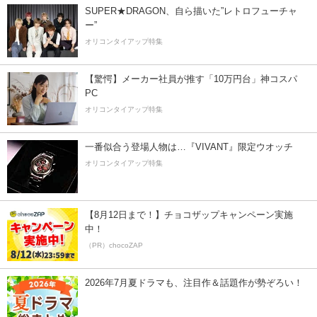
SUPER★DRAGON、自ら描いた”レトロフューチャ
ー”
オリコンタイアップ特集
【驚愕】メーカー社員が推す「10万円台」神コスパ
PC
オリコンタイアップ特集
一番似合う登場人物は…『VIVANT』限定ウオッチ
オリコンタイアップ特集
【8月12日まで！】チョコザップキャンペーン実施
中！
（PR）chocoZAP
2026年7月夏ドラマも、注目作＆話題作が勢ぞろい！