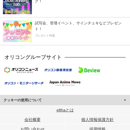
ク！
試写会、登壇イベント、サインチェキなどプレゼン
ト！
プレゼント特集
オリコングループサイト
クッキーの使用について
このサイトでは Cookie を使用して、ユーザーに合わせたコンテンツや広告の
elthaとは
表示、ソーシャル メディア機能の提供、広告の表示回数やクリック数の測定を
会社概要
個人情報保護方針
行っています。
また、ユーザーによるサイトの利用状況についても情報を収集し、ソーシャル
お問い合わせ
採用情報
メディアや広告配信、データ解析の各パートナーに提供しています。