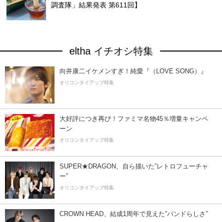
調査隊」結果発表 第611回】
eltha イチオシ特集
向井康二イケメンすぎ！純愛『（LOVE SONG）』
オリコンタイアップ特集
大好評につき再び！ファミマ名物45％増量キャンペ
ーン
オリコンタイアップ特集
SUPER★DRAGON、自ら描いた”レトロフューチャ
ー”
オリコンタイアップ特集
CROWN HEAD、結成1周年で見えた”バンドらしさ”