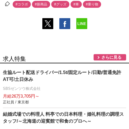
#コラボ
#新商品
#グッズ
#車
#乗り物
さらに見る
求人特集
生協ルート配送ドライバー/1.5t/固定ルート/日勤/普通免許
AT可/土日休み
SBSゼンツウ株式会社
月給26万3,705円～
正社員 / 東京都
結婚式場での料理人 料亭での日本料理・婚礼料理の調理ス
タッフ/～北海道の迎賓館で和食のプロへ～