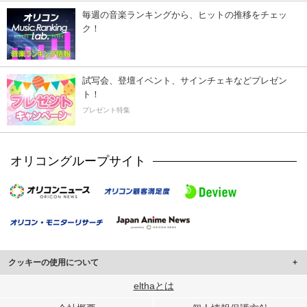
毎週の音楽ランキングから、ヒットの推移をチェッ
ク！
試写会、登壇イベント、サインチェキなどプレゼン
ト！
プレゼント特集
オリコングループサイト
クッキーの使用について
このサイトでは Cookie を使用して、ユーザーに合わせたコンテンツや広告の
elthaとは
表示、ソーシャル メディア機能の提供、広告の表示回数やクリック数の測定を