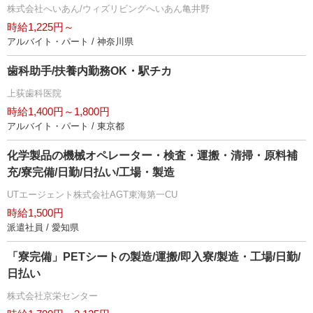
株式会社へいあん/ウィズリビングへいあん亀井野
時給1,225円～
アルバイト・パート / 神奈川県
歯科助手/扶養内勤務OK・駅チカ
上荻歯科医院
時給1,400円～1,800円
アルバイト・パート / 東京都
化学製品の機械オペレーター・検査・運搬・清掃・原料補
充/寮完備/日勤/日払い/工場・製造
UTエージェント株式会社AGT東海第一CU
時給1,500円
派遣社員 / 愛知県
「寮完備」PETシートの製造/運搬/即入寮/製造・工場/日勤/
日払い
株式会社京栄センター