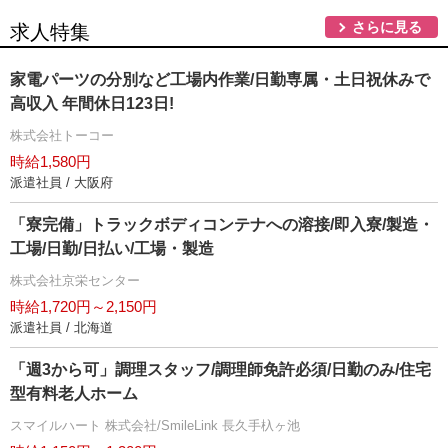
さらに見る
求人特集
家電パーツの分別など工場内作業/日勤専属・土日祝休みで
高収入 年間休日123日!
株式会社トーコー
時給1,580円
派遣社員 / 大阪府
「寮完備」トラックボディコンテナへの溶接/即入寮/製造・
工場/日勤/日払い/工場・製造
株式会社京栄センター
時給1,720円～2,150円
派遣社員 / 北海道
「週3から可」調理スタッフ/調理師免許必須/日勤のみ/住宅
型有料老人ホーム
スマイルハート 株式会社/SmileLink 長久手杁ヶ池