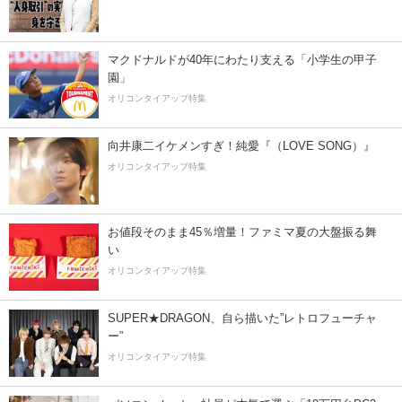
マクドナルドが40年にわたり支える「小学生の甲子
園」
オリコンタイアップ特集
向井康二イケメンすぎ！純愛『（LOVE SONG）』
オリコンタイアップ特集
お値段そのまま45％増量！ファミマ夏の大盤振る舞
い
オリコンタイアップ特集
SUPER★DRAGON、自ら描いた”レトロフューチャ
ー”
オリコンタイアップ特集