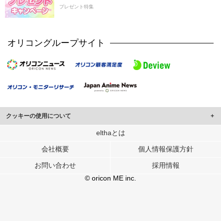
プレゼント特集
オリコングループサイト
クッキーの使用について
このサイトでは Cookie を使用して、ユーザーに合わせたコンテンツや広告の
elthaとは
表示、ソーシャル メディア機能の提供、広告の表示回数やクリック数の測定を
会社概要
個人情報保護方針
行っています。
また、ユーザーによるサイトの利用状況についても情報を収集し、ソーシャル
お問い合わせ
採用情報
メディアや広告配信、データ解析の各パートナーに提供しています。
各パートナーは、この情報とユーザーが各パートナーに提供した他の情報や、
© oricon ME inc.
ユーザーが各パートナーのサービスを使用したときに収集した他の情報を組み
合わせて使用することがあります。