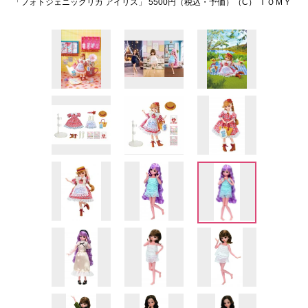
「フォトジェニックリカ アイリス」 5500円（税込・予価）（C） ＴＯＭＹ