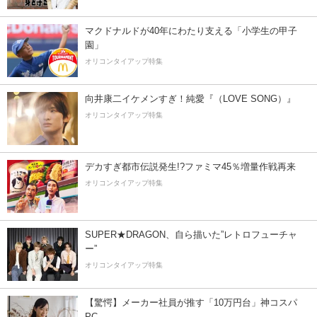
マクドナルドが40年にわたり支える「小学生の甲子
園」
オリコンタイアップ特集
向井康二イケメンすぎ！純愛『（LOVE SONG）』
オリコンタイアップ特集
デカすぎ都市伝説発生!?ファミマ45％増量作戦再来
オリコンタイアップ特集
SUPER★DRAGON、自ら描いた”レトロフューチャ
ー”
オリコンタイアップ特集
【驚愕】メーカー社員が推す「10万円台」神コスパ
PC