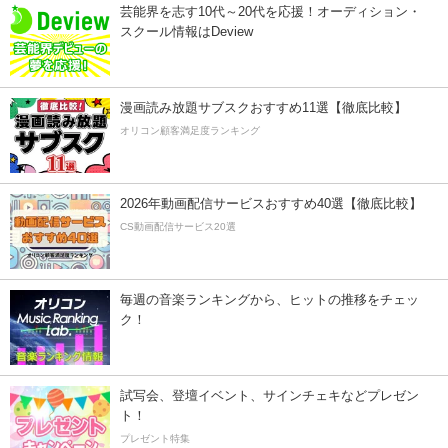
芸能界を志す10代～20代を応援！オーディション・
スクール情報はDeview
漫画読み放題サブスクおすすめ11選【徹底比較】
オリコン顧客満足度ランキング
2026年動画配信サービスおすすめ40選【徹底比較】
CS動画配信サービス20選
毎週の音楽ランキングから、ヒットの推移をチェッ
ク！
試写会、登壇イベント、サインチェキなどプレゼン
ト！
プレゼント特集